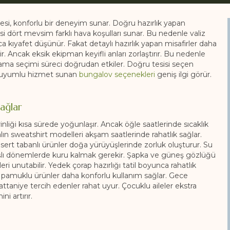
esi, konforlu bir deneyim sunar. Doğru hazırlık yapan
si dört mevsim farklı hava koşulları sunar. Bu nedenle valiz
zca kıyafet düşünür. Fakat detaylı hazırlık yapan misafirler daha
 Ancak eksik ekipman keyifli anları zorlaştırır. Bu nedenle
klama seçimi süreci doğrudan etkiler. Doğru tesisi seçen
a uyumlu hizmet sunan
bungalov seçenekleri
geniş ilgi görür.
ağlar
liği kısa sürede yoğunlaşır. Ancak öğle saatlerinde sıcaklık
lın sweatshirt modelleri akşam saatlerinde rahatlık sağlar.
ert tabanlı ürünler doğa yürüyüşlerinde zorluk oluşturur. Su
ışlı dönemlerde kuru kalmak gerekir. Şapka ve güneş gözlüğü
i unutabilir. Yedek çorap hazırlığı tatil boyunca rahatlık
ak pamuklu ürünler daha konforlu kullanım sağlar. Gece
battaniye tercih edenler rahat uyur. Çocuklu aileler ekstra
i artırır.