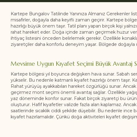
Kartepe Bungalov Tatilinde Yanınıza Almanız Gerekenler list
misafirler, doğayla daha keyifli zaman geçirir. Kartepe bölge
hazırlığı büyük önem taşır. Tatil planı yapan birçok kişi yalnı
rahat hareket eder. Doğa içinde zaman geçirmek huzur verir.
ihtiyaç listesini önceden belirlemek gerekir. Özellikle kona
ziyaretçiler daha konforlu deneyim yaşar. Bölgede doğayl
Mevsime Uygun Kıyafet Seçimi Büyük Avantaj S
Kartepe bölgesi yıl boyunca değişken hava sunar. Sabah serin
yükselir. Bu nedenle katmanlı kıyafet hazırlığı önem taşır. Ka
Rahat yürüyüş ayakkabıları hareket özgürlüğü sunar. Ancak s
geçirmez mont seçimi önemli avantaj sağlar. Özellikle yağ
yaz döneminde konfor sunar. Fakat birçok ziyaretçi bu ürünler
oluşturur. Hafif kıyafetler valizde fazla alan kaplamaz. Anc
saatlerinde sıcaklık ciddi şekilde düşebilir. Bu nedenle ince 
kıyafet hazırlamalıdır. Çünkü doğa aktiviteleri kıyafet değişimin