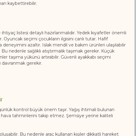
n kaybettirebilir.
ihtiyaç listesi detaylı hazırlanmalıdır. Yedek kıyafetler önemli
r. Oyuncak seçimi çocukların ilgisini canlı tutar. Hafif
oğa deneyimini azaltır. Islak mendil ve bakım ürünleri ulaşılabilir
. Bu nedenle sağlıklı atıştırmalık taşımak gerekir. Küçük
ler taşıma yükünü artırabilir. Güvenli ayakkabı seçimi
li davranmak gerekir.
r
günlük kontrol büyük önem taşır. Yağış ihtimali bulunan
 hava tahminlerini takip etmez. Şemsiye yerine kaliteli
uşabilir. Bu nedenle araç kullanan kişiler dikkatli hareket