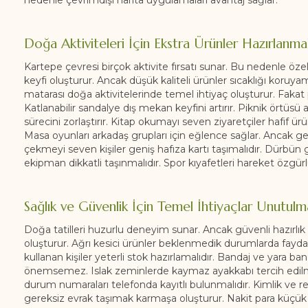
nedenle çevrimdışı harita uygulamaları avantaj sağlar.
Doğa Aktiviteleri İçin Ekstra Ürünler Hazırlanmal
Kartepe çevresi birçok aktivite fırsatı sunar. Bu nedenle öze
keyfi oluşturur. Ancak düşük kaliteli ürünler sıcaklığı koruya
matarası doğa aktivitelerinde temel ihtiyaç oluşturur. Fakat p
Katlanabilir sandalye dış mekan keyfini artırır. Piknik örtüsü 
sürecini zorlaştırır. Kitap okumayı seven ziyaretçiler hafif ürü
Masa oyunları arkadaş grupları için eğlence sağlar. Ancak ge
çekmeyi seven kişiler geniş hafıza kartı taşımalıdır. Dürbün gib
ekipman dikkatli taşınmalıdır. Spor kıyafetleri hareket özgürlü
Sağlık ve Güvenlik İçin Temel İhtiyaçlar Unutulm
Doğa tatilleri huzurlu deneyim sunar. Ancak güvenli hazırlık
oluşturur. Ağrı kesici ürünler beklenmedik durumlarda fayda sağ
kullanan kişiler yeterli stok hazırlamalıdır. Bandaj ve yara ban
önemsemez. Islak zeminlerde kaymaz ayakkabı tercih edilmel
durum numaraları telefonda kayıtlı bulunmalıdır. Kimlik ve r
gereksiz evrak taşımak karmaşa oluşturur. Nakit para küçük ih