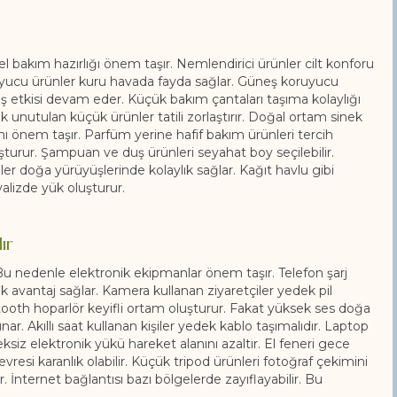
sel bakım hazırlığı önem taşır. Nemlendirici ürünler cilt konforu
oruyucu ürünler kuru havada fayda sağlar. Güneş koruyucu
ş etkisi devam eder. Küçük bakım çantaları taşıma kolaylığı
 unutulan küçük ürünler tatili zorlaştırır. Doğal ortam sinek
ı önem taşır. Parfüm yerine hafif bakım ürünleri tercih
luşturur. Şampuan ve duş ürünleri seyahat boy seçilebilir.
iller doğa yürüyüşlerinde kolaylık sağlar. Kağıt havlu gibi
alizde yük oluşturur.
ır
 Bu nedenle elektronik ekipmanlar önem taşır. Telefon şarj
üyük avantaj sağlar. Kamera kullanan ziyaretçiler yedek pil
luetooth hoparlör keyifli ortam oluşturur. Fakat yüksek ses doğa
r. Akıllı saat kullanan kişiler yedek kablo taşımalıdır. Laptop
ksiz elektronik yükü hareket alanını azaltır. El feneri gece
vresi karanlık olabilir. Küçük tripod ürünleri fotoğraf çekimini
r. İnternet bağlantısı bazı bölgelerde zayıflayabilir. Bu