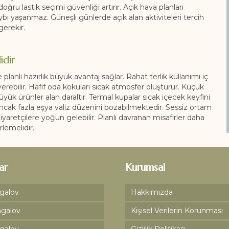
oğru lastik seçimi güvenliği artırır. Açık hava planları
ı yaşanmaz. Güneşli günlerde açık alan aktiviteleri tercih
erekir.
idir
 planlı hazırlık büyük avantaj sağlar. Rahat terlik kullanımı iç
erebilir. Hafif oda kokuları sıcak atmosfer oluşturur. Küçük
yük ürünler alan daraltır. Termal kupalar sıcak içecek keyfini
ncak fazla eşya valiz düzenini bozabilmektedir. Sessiz ortam
ziyaretçilere yoğun gelebilir. Planlı davranan misafirler daha
rlemelidir.
ar
Kurumsal
galov
Hakkımızda
galov
Kişisel Verilerin Korunması