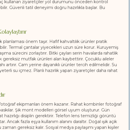
 Araç kullanan ziyaretçiler yol durumunu önceden kontrol
lir. Güvenli tatil deneyimi doğru hazırlıkla başlar. Bu
olaylaştırır
k planlaması önem taşır. Hafif kahvaltılık ürünler pratik
ilir. Termal çantalar yiyecekleri uzun süre korur. Kuruyemiş
ma sürecini zorlaştırır. Bitki çayları serin havalarda rahatlık
 gereksiz mutfak ürünleri alan kaybettirir. Çocuklu aileler
ahı artırır. Cam yerine dayanıklı ürünler tercih edilmelidir. Su
yeterli su içmez. Planlı hazırlık yapan ziyaretçiler daha rahat
dır
fotoğraf ekipmanları önem kazanır. Rahat kombinler fotoğraf
 baskılar. Şık mont modelleri görsel uyum oluşturur. Gün
hazırlığı disiplin gerektirir. Telefon lens temizliği görüntü
ar. Ancak fazla eşya kullanım alanını daraltır. Doğal ışık açık
 zaman gereksiz kalır. Sosyal medya paylaşımı yapan kişiler