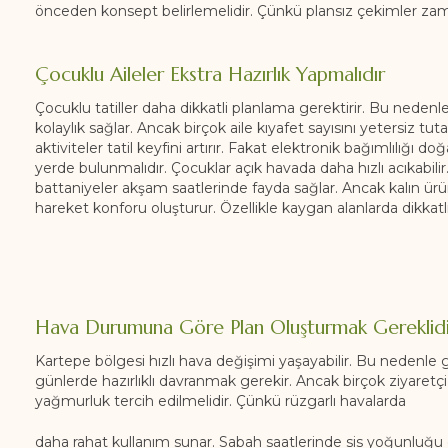
önceden konsept belirlemelidir. Çünkü plansız çekimler zama
Çocuklu Aileler Ekstra Hazırlık Yapmalıdır
Çocuklu tatiller daha dikkatli planlama gerektirir. Bu nedenle 
kolaylık sağlar. Ancak birçok aile kıyafet sayısını yetersiz tuta
aktiviteler tatil keyfini artırır. Fakat elektronik bağımlılığı d
yerde bulunmalıdır. Çocuklar açık havada daha hızlı acıkabilir
battaniyeler akşam saatlerinde fayda sağlar. Ancak kalın ürün
hareket konforu oluşturur. Özellikle kaygan alanlarda dikkat
Hava Durumuna Göre Plan Oluşturmak Gereklidi
Kartepe bölgesi hızlı hava değişimi yaşayabilir. Bu nedenle 
günlerde hazırlıklı davranmak gerekir. Ancak birçok ziyaretçi
yağmurluk tercih edilmelidir. Çünkü rüzgarlı havalarda
daha rahat kullanım sunar. Sabah saatlerinde sis yoğunluğu ol