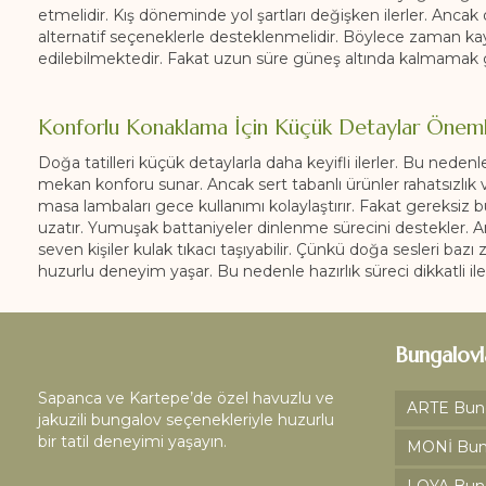
etmelidir. Kış döneminde yol şartları değişken ilerler. Ancak d
alternatif seçeneklerle desteklenmelidir. Böylece zaman kayb
edilebilmektedir. Fakat uzun süre güneş altında kalmamak g
Konforlu Konaklama İçin Küçük Detaylar Öneml
Doğa tatilleri küçük detaylarla daha keyifli ilerler. Bu nedenle
mekan konforu sunar. Ancak sert tabanlı ürünler rahatsızlık v
masa lambaları gece kullanımı kolaylaştırır. Fakat gereksiz bü
uzatır. Yumuşak battaniyeler dinlenme sürecini destekler. A
seven kişiler kulak tıkacı taşıyabilir. Çünkü doğa sesleri bazı 
huzurlu deneyim yaşar. Bu nedenle hazırlık süreci dikkatli ile
Bungalovl
Sapanca ve Kartepe’de özel havuzlu ve
ARTE Bun
jakuzili bungalov seçenekleriyle huzurlu
bir tatil deneyimi yaşayın.
MONİ Bun