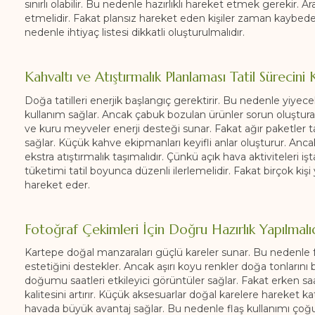
sınırlı olabilir. Bu nedenle hazırlıklı hareket etmek gerekir.
etmelidir. Fakat plansız hareket eden kişiler zaman kaybedebi
nedenle ihtiyaç listesi dikkatli oluşturulmalıdır.
Kahvaltı ve Atıştırmalık Planlaması Tatil Sürecini K
Doğa tatilleri enerjik başlangıç gerektirir. Bu nedenle yiyece
kullanım sağlar. Ancak çabuk bozulan ürünler sorun oluşturab
ve kuru meyveler enerji desteği sunar. Fakat ağır paketler taşı
sağlar. Küçük kahve ekipmanları keyifli anlar oluşturur. Ancak
ekstra atıştırmalık taşımalıdır. Çünkü açık hava aktiviteleri işt
tüketimi tatil boyunca düzenli ilerlemelidir. Fakat birçok kişi 
hareket eder.
Fotoğraf Çekimleri İçin Doğru Hazırlık Yapılmalı
Kartepe doğal manzaraları güçlü kareler sunar. Bu nedenle 
estetiğini destekler. Ancak aşırı koyu renkler doğa tonlarını
doğumu saatleri etkileyici görüntüler sağlar. Fakat erken saat 
kalitesini artırır. Küçük aksesuarlar doğal karelere hareket kat
havada büyük avantaj sağlar. Bu nedenle flaş kullanımı çoğu