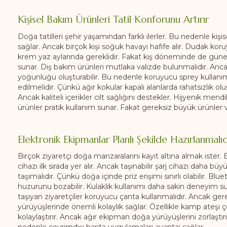
Kişisel Bakım Ürünleri Tatil Konforunu Artırır
Doğa tatilleri şehir yaşamından farklı ilerler. Bu nedenle kişi
sağlar. Ancak birçok kişi soğuk havayı hafife alır. Dudak k
krem yaz aylarında gereklidir. Fakat kış döneminde de güne
sunar. Diş bakım ürünleri mutlaka valizde bulunmalıdır. Ancak
yoğunluğu oluşturabilir. Bu nedenle koruyucu sprey kullanım
edilmelidir. Çünkü ağır kokular kapalı alanlarda rahatsızlık o
Ancak kaliteli içerikler cilt sağlığını destekler. Hijyenik mend
ürünler pratik kullanım sunar. Fakat gereksiz büyük ürünler v
Elektronik Ekipmanlar Planlı Şekilde Hazırlanmalıd
Birçok ziyaretçi doğa manzaralarını kayıt altına almak ister.
cihazı ilk sırada yer alır. Ancak taşınabilir şarj cihazı daha b
taşımalıdır. Çünkü doğa içinde priz erişimi sınırlı olabilir. B
huzurunu bozabilir. Kulaklık kullanımı daha sakin deneyim suna
taşıyan ziyaretçiler koruyucu çanta kullanmalıdır. Ancak gere
yürüyüşlerinde önemli kolaylık sağlar. Özellikle kamp ateşi çe
kolaylaştırır. Ancak ağır ekipman doğa yürüyüşlerini zorlaştırı