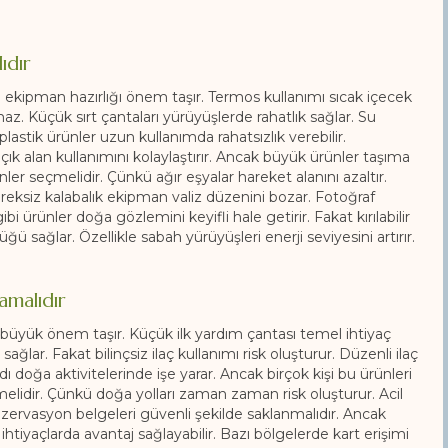
ıdır
l ekipman hazırlığı önem taşır. Termos kullanımı sıcak içecek
maz. Küçük sırt çantaları yürüyüşlerde rahatlık sağlar. Su
lastik ürünler uzun kullanımda rahatsızlık verebilir.
açık alan kullanımını kolaylaştırır. Ancak büyük ürünler taşıma
nler seçmelidir. Çünkü ağır eşyalar hareket alanını azaltır.
reksiz kalabalık ekipman valiz düzenini bozar. Fotoğraf
i ürünler doğa gözlemini keyifli hale getirir. Fakat kırılabilir
ğü sağlar. Özellikle sabah yürüyüşleri enerji seviyesini artırır.
amalıdır
 büyük önem taşır. Küçük ilk yardım çantası temel ihtiyaç
lar. Fakat bilinçsiz ilaç kullanımı risk oluşturur. Düzenli ilaç
dı doğa aktivitelerinde işe yarar. Ancak birçok kişi bu ürünleri
idir. Çünkü doğa yolları zaman zaman risk oluşturur. Acil
ezervasyon belgeleri güvenli şekilde saklanmalıdır. Ancak
tiyaçlarda avantaj sağlayabilir. Bazı bölgelerde kart erişimi