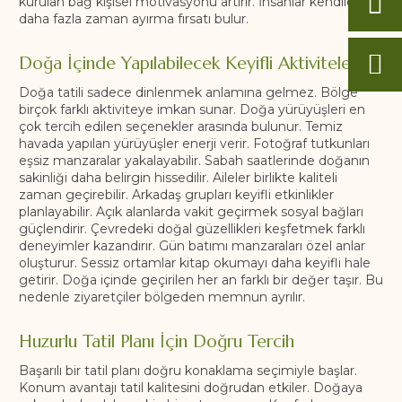
kurulan bağ kişisel motivasyonu artırır. İnsanlar kendilerine
daha fazla zaman ayırma fırsatı bulur.
Doğa İçinde Yapılabilecek Keyifli Aktiviteler
Doğa tatili sadece dinlenmek anlamına gelmez. Bölge
birçok farklı aktiviteye imkan sunar. Doğa yürüyüşleri en
çok tercih edilen seçenekler arasında bulunur. Temiz
havada yapılan yürüyüşler enerji verir. Fotoğraf tutkunları
eşsiz manzaralar yakalayabilir. Sabah saatlerinde doğanın
sakinliği daha belirgin hissedilir. Aileler birlikte kaliteli
zaman geçirebilir. Arkadaş grupları keyifli etkinlikler
planlayabilir. Açık alanlarda vakit geçirmek sosyal bağları
güçlendirir. Çevredeki doğal güzellikleri keşfetmek farklı
deneyimler kazandırır. Gün batımı manzaraları özel anlar
oluşturur. Sessiz ortamlar kitap okumayı daha keyifli hale
getirir. Doğa içinde geçirilen her an farklı bir değer taşır. Bu
nedenle ziyaretçiler bölgeden memnun ayrılır.
Huzurlu Tatil Planı İçin Doğru Tercih
Başarılı bir tatil planı doğru konaklama seçimiyle başlar.
Konum avantajı tatil kalitesini doğrudan etkiler. Doğaya