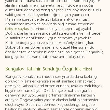
yakın alanlar daha sakin bir ortam sunar. Konforlu yaşam
alanları misafir memnuniyetini artırır. Bölgenin doğal
güzellikleri deneyimi zenginleştirir. Tatil boyunca huzurlu
vakit geçirmek isteyenler doğru seçim yapmalıdır.
Planlama sürecinde detaylı bilgi almak önem taşır.
Konaklama imkanları hakkında bilgi almak isteyenler
iletişim sayfası
üzerinden kolayca ulaşım sağlayabilir.
Doğru planlama sayesinde tatil süreci daha verimli geçer.
Misafirler beklentilerine uygun deneyim yaşayabilir.
Kartepe doğal yapısı ve sakin atmosferiyle öne çıkar.
Bölge yılın her döneminde farklı güzellikler sunar. Bu
özellikler tatil deneyimini daha özel hale getirir. Doğayla iç
içe geçirilen zaman unutulmaz anılar oluşturur.
Bungalov Tatilinin Sunduğu Özgürlük Hissi
Bungalov konaklama modeli son yıllarda daha fazla ilgi
görüyor. Misafirler kendilerine ait alanlarda rahat vakit
geçiriyor. Kalabalık otel ortamlarından uzak kalmak birçok
kişiyi memnun ediyor. Özel bahçeler daha özgür bir
deneyim sunuyor. Sessiz ortamlar dinlenme kalitesini
artırıyor. Doğaya yakın yaşam alanları farklı bir atmosfer
oluşturuyor. Sabah saatlerinde kuş sesleri güne güzel
başlamayı sağlıyor. Akşam saatlerinde doğanın sakinliği