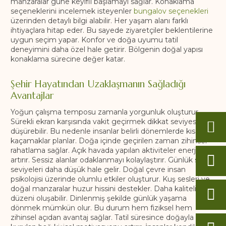
manzaralar güne keyifli başlamayı sağlar. Konaklama
seçeneklerini incelemek isteyenler
bungalov seçenekleri
üzerinden detaylı bilgi alabilir. Her yaşam alanı farklı
ihtiyaçlara hitap eder. Bu sayede ziyaretçiler beklentilerine
uygun seçim yapar. Konfor ve doğa uyumu tatil
deneyimini daha özel hale getirir. Bölgenin doğal yapısı
konaklama sürecine değer katar.
Şehir Hayatından Uzaklaşmanın Sağladığı
Avantajlar
Yoğun çalışma temposu zamanla yorgunluk oluşturur.
Sürekli ekran karşısında vakit geçirmek dikkat seviyesini
düşürebilir. Bu nedenle insanlar belirli dönemlerde kısa
kaçamaklar planlar. Doğa içinde geçirilen zaman zihinsel
rahatlama sağlar. Açık havada yapılan aktiviteler enerjiyi
artırır. Sessiz alanlar odaklanmayı kolaylaştırır. Günlük stres
seviyeleri daha düşük hale gelir. Doğal çevre insan
psikolojisi üzerinde olumlu etkiler oluşturur. Kuş sesleri ve
doğal manzaralar huzur hissini destekler. Daha kaliteli uyku
düzeni oluşabilir. Dinlenmiş şekilde günlük yaşama
dönmek mümkün olur. Bu durum hem fiziksel hem
zihinsel açıdan avantaj sağlar. Tatil süresince doğayla