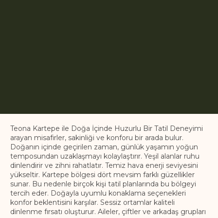
Teona Kartepe ile Doğa İçinde Huzurlu Bir Tatil Deneyimi
arayan misafirler, sakinliği ve konforu bir arada bulur.
Doğanın içinde geçirilen zaman, günlük yaşamın yoğun
temposundan uzaklaşmayı kolaylaştırır. Yeşil alanlar ruhu
dinlendirir ve zihni rahatlatır. Temiz hava enerji seviyesini
yükseltir. Kartepe bölgesi dört mevsim farklı güzellikler
sunar. Bu nedenle birçok kişi tatil planlarında bu bölgeyi
tercih eder. Doğayla uyumlu konaklama seçenekleri
konfor beklentisini karşılar. Sessiz ortamlar kaliteli
dinlenme fırsatı oluşturur. Aileler, çiftler ve arkadaş grupları