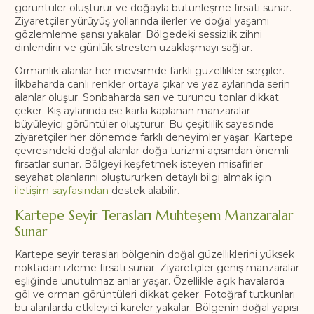
görüntüler oluşturur ve doğayla bütünleşme fırsatı sunar.
Ziyaretçiler yürüyüş yollarında ilerler ve doğal yaşamı
gözlemleme şansı yakalar. Bölgedeki sessizlik zihni
dinlendirir ve günlük stresten uzaklaşmayı sağlar.
Ormanlık alanlar her mevsimde farklı güzellikler sergiler.
İlkbaharda canlı renkler ortaya çıkar ve yaz aylarında serin
alanlar oluşur. Sonbaharda sarı ve turuncu tonlar dikkat
çeker. Kış aylarında ise karla kaplanan manzaralar
büyüleyici görüntüler oluşturur. Bu çeşitlilik sayesinde
ziyaretçiler her dönemde farklı deneyimler yaşar. Kartepe
çevresindeki doğal alanlar doğa turizmi açısından önemli
fırsatlar sunar. Bölgeyi keşfetmek isteyen misafirler
seyahat planlarını oluştururken detaylı bilgi almak için
iletişim sayfasından
destek alabilir.
Kartepe Seyir Terasları Muhteşem Manzaralar
Sunar
Kartepe seyir terasları bölgenin doğal güzelliklerini yüksek
noktadan izleme fırsatı sunar. Ziyaretçiler geniş manzaralar
eşliğinde unutulmaz anlar yaşar. Özellikle açık havalarda
göl ve orman görüntüleri dikkat çeker. Fotoğraf tutkunları
bu alanlarda etkileyici kareler yakalar. Bölgenin doğal yapısı