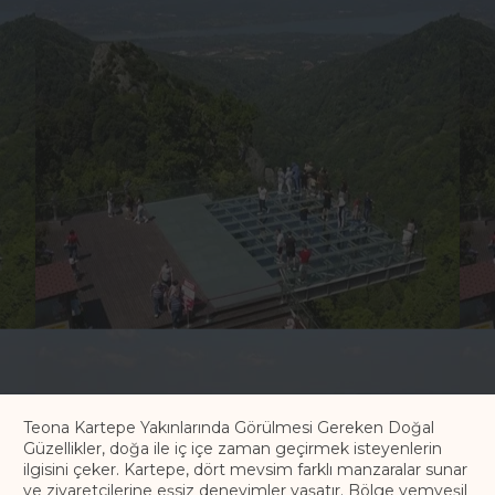
Teona Kartepe Yakınlarında Görülmesi Gereken Doğal
Güzellikler, doğa ile iç içe zaman geçirmek isteyenlerin
ilgisini çeker. Kartepe, dört mevsim farklı manzaralar sunar
ve ziyaretçilerine eşsiz deneyimler yaşatır. Bölge yemyeşil