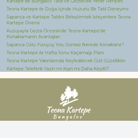
Kartepe’de Bungalov Tatili ve Gezilecek Yerler Rehberi
Teona Kartepe ile Doğa İçinde Huzurlu Bir Tatil Deneyimi
Sapanca ve Kartepe Tatilini Birleştirmek İsteyenlere Teona
Kartepe Önerisi
Kuzuyayla Gezisi Öncesinde Teona Kartepe’de
Konaklamanın Avantajları
Sapanca Gölü Yürüyüş Yolu Sonrası Nerede Konaklanır?
Teona Kartepe ile Hafta Sonu Kaçamağı Planı
Teona Kartepe Yakınlarında Keşfedilecek Gizli Güzellikler
Kartepe Teleferik Yazın mı Kışın mı Daha Keyifli?
Sapanca ve Kartepe’de özel havuzlu ve jakuzili bungalov
seçenekleriyle huzurlu bir tatil deneyimi yaşayın.