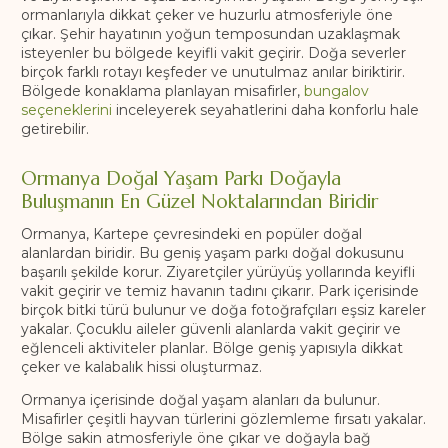
ormanlarıyla dikkat çeker ve huzurlu atmosferiyle öne
çıkar. Şehir hayatının yoğun temposundan uzaklaşmak
isteyenler bu bölgede keyifli vakit geçirir. Doğa severler
birçok farklı rotayı keşfeder ve unutulmaz anılar biriktirir.
Bölgede konaklama planlayan misafirler,
bungalov
seçeneklerini
inceleyerek seyahatlerini daha konforlu hale
getirebilir.
Ormanya Doğal Yaşam Parkı Doğayla
Buluşmanın En Güzel Noktalarından Biridir
Ormanya, Kartepe çevresindeki en popüler doğal
alanlardan biridir. Bu geniş yaşam parkı doğal dokusunu
başarılı şekilde korur. Ziyaretçiler yürüyüş yollarında keyifli
vakit geçirir ve temiz havanın tadını çıkarır. Park içerisinde
birçok bitki türü bulunur ve doğa fotoğrafçıları eşsiz kareler
yakalar. Çocuklu aileler güvenli alanlarda vakit geçirir ve
eğlenceli aktiviteler planlar. Bölge geniş yapısıyla dikkat
çeker ve kalabalık hissi oluşturmaz.
Ormanya içerisinde doğal yaşam alanları da bulunur.
Misafirler çeşitli hayvan türlerini gözlemleme fırsatı yakalar.
Bölge sakin atmosferiyle öne çıkar ve doğayla bağ