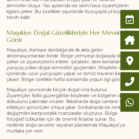
atmosfer oluşur. Yaz aylarında ise serin hava ziyaretçilerin
ilgisini çeker. Bu özellikler sayesinde Kuzuyayla yıl boyunca
tercih edilir.
Maşukiye Doğal Güzellikleriyle Her Mevsim İlgi
Görür
Maşukiye, Kartepe denildiğinde ilk akla gelen
destinasyonlardan biridir. Bölge yemyeşil doğasıyla dikkat
çeker ve ziyaretçilerini etkiler. Şelaleler, dere kenarları ve
yürüyüş yolları doğal atmosferi güçlendirir. Misafirler doğa
içerisinde uzun yürüyüşler yapar ve temiz havanın keyfini
çıkarır. Bölge özellikle hafta sonlarında yoğun ilgi görür.
Maşukiye çevresinde birçok doğal rota bulunur.
Ziyaretçiler farklı güzergâhları keşfeder ve bölgenin doğal
dokusunu yakından inceler. İlkbaharda doğa canlanır ve
etkileyici görüntüler ortaya çıkar. Sonbaharda ise renk
değişimleri kartpostallık manzaralar oluşturur. Bölge
fotoğraf tutkunları için de önemli fırsatlar sunar. Bu
nedenle doğa severler seyahat planlarında Maşukiye’ye
mutlaka yer verir.