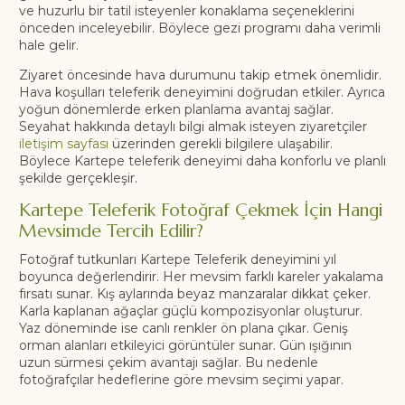
ve huzurlu bir tatil isteyenler konaklama seçeneklerini
önceden inceleyebilir. Böylece gezi programı daha verimli
hale gelir.
Ziyaret öncesinde hava durumunu takip etmek önemlidir.
Hava koşulları teleferik deneyimini doğrudan etkiler. Ayrıca
yoğun dönemlerde erken planlama avantaj sağlar.
Seyahat hakkında detaylı bilgi almak isteyen ziyaretçiler
iletişim sayfası
üzerinden gerekli bilgilere ulaşabilir.
Böylece Kartepe teleferik deneyimi daha konforlu ve planlı
şekilde gerçekleşir.
Kartepe Teleferik Fotoğraf Çekmek İçin Hangi
Mevsimde Tercih Edilir?
Fotoğraf tutkunları Kartepe Teleferik deneyimini yıl
boyunca değerlendirir. Her mevsim farklı kareler yakalama
fırsatı sunar. Kış aylarında beyaz manzaralar dikkat çeker.
Karla kaplanan ağaçlar güçlü kompozisyonlar oluşturur.
Yaz döneminde ise canlı renkler ön plana çıkar. Geniş
orman alanları etkileyici görüntüler sunar. Gün ışığının
uzun sürmesi çekim avantajı sağlar. Bu nedenle
fotoğrafçılar hedeflerine göre mevsim seçimi yapar.