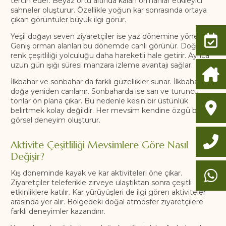
tercih eder. Beyaz örtü altında kalan ormanlar etkileyici
sahneler oluşturur. Özellikle yoğun kar sonrasında ortaya
çıkan görüntüler büyük ilgi görür.
Yeşil doğayı seven ziyaretçiler ise yaz dönemine yönelir.
Geniş orman alanları bu dönemde canlı görünür. Doğanın
renk çeşitliliği yolculuğu daha hareketli hale getirir. Ayrıca
uzun gün ışığı süresi manzara izleme avantajı sağlar.
İlkbahar ve sonbahar da farklı güzellikler sunar. İlkbaharda
doğa yeniden canlanır. Sonbaharda ise sarı ve turuncu
tonlar ön plana çıkar. Bu nedenle kesin bir üstünlük
belirtmek kolay değildir. Her mevsim kendine özgü bir
görsel deneyim oluşturur.
Aktivite Çeşitliliği Mevsimlere Göre Nasıl
Değişir?
Kış döneminde kayak ve kar aktiviteleri öne çıkar.
Ziyaretçiler teleferikle zirveye ulaştıktan sonra çeşitli
etkinliklere katılır. Kar yürüyüşleri de ilgi gören aktiviteler
arasında yer alır. Bölgedeki doğal atmosfer ziyaretçilere
farklı deneyimler kazandırır.