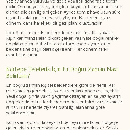
Yaz aylarında yürüyüş ve doğa keşifleri daha fazla tercih
edilir. Orman yolları ziyaretçilere keyifli rotalar sunar. Piknik
alanları ailelerin ilgisini çeker. Ayrıca temiz hava uzun süre
dışarıda vakit geçirmeyi kolaylaştırır. Bu nedenle yaz
dönemi daha hareketli bir gezi planı oluşturabilir.
Fotoğrafçılar her iki dönemde de farklı fırsatlar yakalar.
Kışın kar manzaraları dikkat çeker. Yazın ise doğal renkler
ön plana çıkar. Aktivite tercihi tamamen ziyaretçinin
beklentisine bağlı olarak şekillenir. Her dönem farklı
avantajlar sunar.
Kartepe Teleferik İçin En Doğru Zaman Nasıl
Belirlenir?
En doğru zaman kişisel beklentilere göre belirlenir. Kar
manzaraları görmek isteyen kişiler kış dönemini seçebilir.
Yeşil doğa içinde vakit geçirmek isteyenler ise yaz aylarını
değerlendirebilir. Her iki dönem de unutulmaz manzaralar
sunar. Bu nedenle ziyaret planı ilgi alanlarına göre
şekillenmelidir.
Konaklama planı da seyahat deneyimini etkiler. Bölgeye
gelen ziyaretçiler doğal ortamda dinlenmek ister. Sessiz