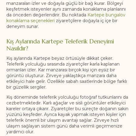
manzaraları izler ve doğayla güçlü bir bağ kurar. Bölgeyi
keşfetmek isteyenler aynı zamanda konaklama planlarını
da önceden değerlendirir. Bu noktada
Kartepe bungalov
konaklama seçenekleri
ziyaretçilere doğayla iç içe bir
deneyim sunar.
Kış Aylarında Kartepe Teleferik Deneyimi
Nasıldır?
Kış aylarında Kartepe beyaz örtüsüyle dikkat çeker.
Teleferik yolculuğu sırasında ziyaretçiler karla kaplanan
ormanları izler. Kar manzarası birçok kişi için eşsiz bir
görüntü oluşturur. Zirveye yaklaştıkça manzara daha
etkileyici hale gelir. Özellikle sabah saatlerinde bölge farklı
bir güzellik sergiler.
Kış döneminde teleferik yolculuğu fotoğraf tutkunlarını da
cezbetmektedir. Karlı ağaçlar ve sisli görüntüler etkileyici
kareler ortaya çıkarır. Ziyaretçiler bu süreçte doğanın sakin
yüzünü keşfeder. Ayrıca kayak yapmak isteyen kişiler için
teleferik önemli bir ulaşım avantajı sağlar. Zirveye hızlı
ulaşım sağlayan sistem günü daha verimli geçirmenize
yardımcı olur.