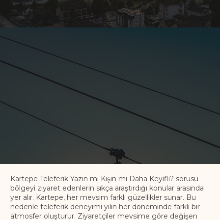
Kartepe Teleferik Yazın mı Kışın mı Daha Keyifli? sorusu
bölgeyi ziyaret edenlerin sıkça araştırdığı konular arasında
yer alır. Kartepe, her mevsim farklı güzellikler sunar. Bu
nedenle teleferik deneyimi yılın her döneminde farklı bir
atmosfer oluşturur. Ziyaretçiler mevsime göre değişen