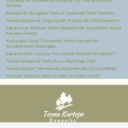
Maşukiye’de Konaklama Arayanlar İçin Teona Kartepe
Rehberi
Kartepe’de Bungalov Tatili ve Gezilecek Yerler Rehberi
Teona Kartepe ile Doğa İçinde Huzurlu Bir Tatil Deneyimi
Sapanca ve Kartepe Tatilini Birleştirmek İsteyenlere Teona
Kartepe Önerisi
Kuzuyayla Gezisi Öncesinde Teona Kartepe’de
Konaklamanın Avantajları
Sapanca Gölü Yürüyüş Yolu Sonrası Nerede Konaklanır?
Teona Kartepe ile Hafta Sonu Kaçamağı Planı
Teona Kartepe Yakınlarında Keşfedilecek Gizli Güzellikler
Kartepe Teleferik Yazın mı Kışın mı Daha Keyifli?