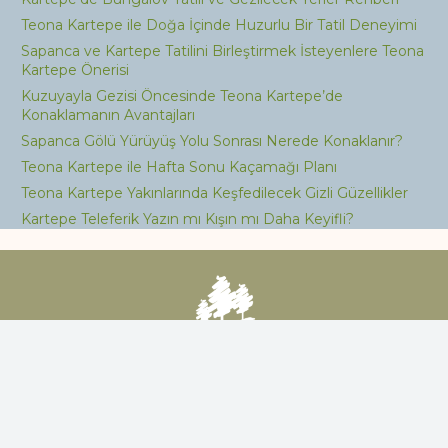
Teona Kartepe ile Doğa İçinde Huzurlu Bir Tatil Deneyimi
Sapanca ve Kartepe Tatilini Birleştirmek İsteyenlere Teona
Kartepe Önerisi
Kuzuyayla Gezisi Öncesinde Teona Kartepe’de
Konaklamanın Avantajları
Sapanca Gölü Yürüyüş Yolu Sonrası Nerede Konaklanır?
Teona Kartepe ile Hafta Sonu Kaçamağı Planı
Teona Kartepe Yakınlarında Keşfedilecek Gizli Güzellikler
Kartepe Teleferik Yazın mı Kışın mı Daha Keyifli?
Sapanca ve Kartepe’de özel havuzlu ve jakuzili bungalov
seçenekleriyle huzurlu bir tatil deneyimi yaşayın.