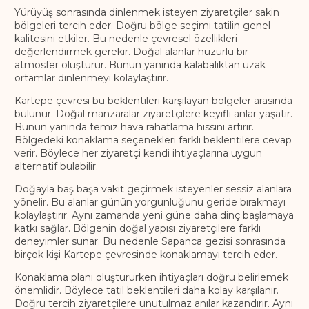
Yürüyüş sonrasında dinlenmek isteyen ziyaretçiler sakin
bölgeleri tercih eder. Doğru bölge seçimi tatilin genel
kalitesini etkiler. Bu nedenle çevresel özellikleri
değerlendirmek gerekir. Doğal alanlar huzurlu bir
atmosfer oluşturur. Bunun yanında kalabalıktan uzak
ortamlar dinlenmeyi kolaylaştırır.
Kartepe çevresi bu beklentileri karşılayan bölgeler arasında
bulunur. Doğal manzaralar ziyaretçilere keyifli anlar yaşatır.
Bunun yanında temiz hava rahatlama hissini artırır.
Bölgedeki konaklama seçenekleri farklı beklentilere cevap
verir. Böylece her ziyaretçi kendi ihtiyaçlarına uygun
alternatif bulabilir.
Doğayla baş başa vakit geçirmek isteyenler sessiz alanlara
yönelir. Bu alanlar günün yorgunluğunu geride bırakmayı
kolaylaştırır. Aynı zamanda yeni güne daha dinç başlamaya
katkı sağlar. Bölgenin doğal yapısı ziyaretçilere farklı
deneyimler sunar. Bu nedenle Sapanca gezisi sonrasında
birçok kişi Kartepe çevresinde konaklamayı tercih eder.
Konaklama planı oluştururken ihtiyaçları doğru belirlemek
önemlidir. Böylece tatil beklentileri daha kolay karşılanır.
Doğru tercih ziyaretçilere unutulmaz anılar kazandırır. Aynı