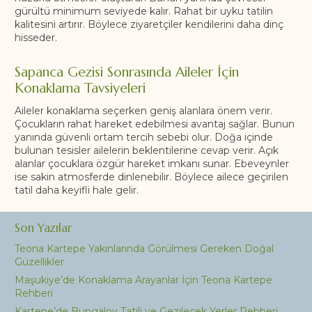
gürültü minimum seviyede kalır. Rahat bir uyku tatilin
kalitesini artırır. Böylece ziyaretçiler kendilerini daha dinç
hisseder.
Sapanca Gezisi Sonrasında Aileler İçin
Konaklama Tavsiyeleri
Aileler konaklama seçerken geniş alanlara önem verir.
Çocukların rahat hareket edebilmesi avantaj sağlar. Bunun
yanında güvenli ortam tercih sebebi olur. Doğa içinde
bulunan tesisler ailelerin beklentilerine cevap verir. Açık
alanlar çocuklara özgür hareket imkanı sunar. Ebeveynler
ise sakin atmosferde dinlenebilir. Böylece ailece geçirilen
tatil daha keyifli hale gelir.
Son Yazılar
Teona Kartepe Yakınlarında Görülmesi Gereken Doğal
Güzellikler
Maşukiye’de Konaklama Arayanlar İçin Teona Kartepe
Rehberi
Kartepe’de Bungalov Tatili ve Gezilecek Yerler Rehberi