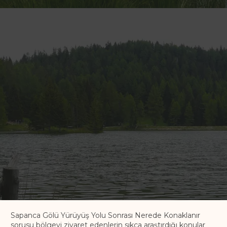
Sapanca Gölü Yürüyüş Yolu Sonrası Nerede Konaklanır
sorusu bölgeyi ziyaret edenlerin sıkça araştırdığı konular