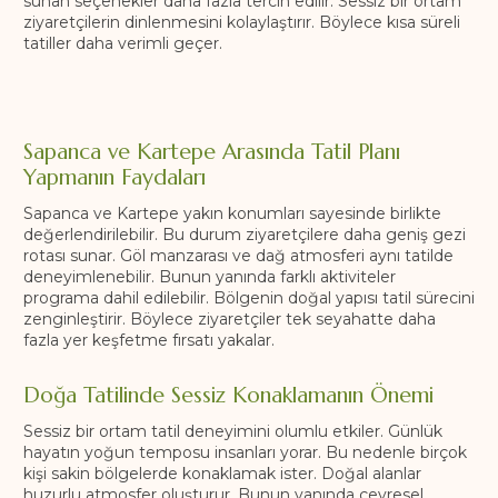
sunan seçenekler daha fazla tercih edilir. Sessiz bir ortam
ziyaretçilerin dinlenmesini kolaylaştırır. Böylece kısa süreli
tatiller daha verimli geçer.
Sapanca ve Kartepe Arasında Tatil Planı
Yapmanın Faydaları
Sapanca ve Kartepe yakın konumları sayesinde birlikte
değerlendirilebilir. Bu durum ziyaretçilere daha geniş gezi
rotası sunar. Göl manzarası ve dağ atmosferi aynı tatilde
deneyimlenebilir. Bunun yanında farklı aktiviteler
programa dahil edilebilir. Bölgenin doğal yapısı tatil sürecini
zenginleştirir. Böylece ziyaretçiler tek seyahatte daha
fazla yer keşfetme fırsatı yakalar.
Doğa Tatilinde Sessiz Konaklamanın Önemi
Sessiz bir ortam tatil deneyimini olumlu etkiler. Günlük
hayatın yoğun temposu insanları yorar. Bu nedenle birçok
kişi sakin bölgelerde konaklamak ister. Doğal alanlar
huzurlu atmosfer oluşturur. Bunun yanında çevresel