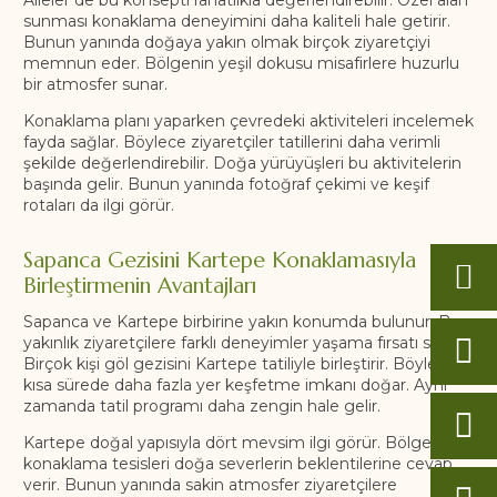
sunması konaklama deneyimini daha kaliteli hale getirir.
Bunun yanında doğaya yakın olmak birçok ziyaretçiyi
memnun eder. Bölgenin yeşil dokusu misafirlere huzurlu
bir atmosfer sunar.
Konaklama planı yaparken çevredeki aktiviteleri incelemek
fayda sağlar. Böylece ziyaretçiler tatillerini daha verimli
şekilde değerlendirebilir. Doğa yürüyüşleri bu aktivitelerin
başında gelir. Bunun yanında fotoğraf çekimi ve keşif
rotaları da ilgi görür.
Sapanca Gezisini Kartepe Konaklamasıyla
Birleştirmenin Avantajları
Sapanca ve Kartepe birbirine yakın konumda bulunur. Bu
yakınlık ziyaretçilere farklı deneyimler yaşama fırsatı sunar.
Birçok kişi göl gezisini Kartepe tatiliyle birleştirir. Böylece
kısa sürede daha fazla yer keşfetme imkanı doğar. Aynı
zamanda tatil programı daha zengin hale gelir.
Kartepe doğal yapısıyla dört mevsim ilgi görür. Bölgedeki
konaklama tesisleri doğa severlerin beklentilerine cevap
verir. Bunun yanında sakin atmosfer ziyaretçilere