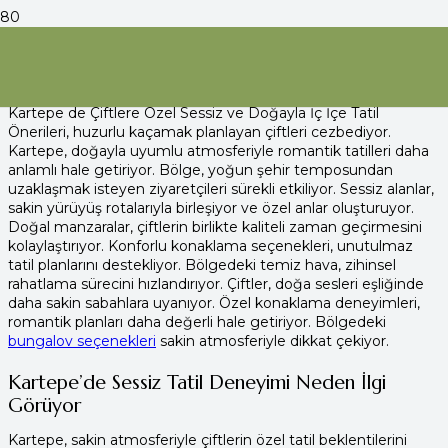
Kartepe de Çiftlere Özel Sessiz ve
Doğayla İç İçe Tatil Önerileri
Kartepe de Çiftlere Özel Sessiz ve Doğayla İç İçe Tatil
Önerileri, huzurlu kaçamak planlayan çiftleri cezbediyor.
Kartepe, doğayla uyumlu atmosferiyle romantik tatilleri daha
anlamlı hale getiriyor. Bölge, yoğun şehir temposundan
uzaklaşmak isteyen ziyaretçileri sürekli etkiliyor. Sessiz alanlar,
sakin yürüyüş rotalarıyla birleşiyor ve özel anlar oluşturuyor.
Doğal manzaralar, çiftlerin birlikte kaliteli zaman geçirmesini
kolaylaştırıyor. Konforlu konaklama seçenekleri, unutulmaz
tatil planlarını destekliyor. Bölgedeki temiz hava, zihinsel
rahatlama sürecini hızlandırıyor. Çiftler, doğa sesleri eşliğinde
daha sakin sabahlara uyanıyor. Özel konaklama deneyimleri,
romantik planları daha değerli hale getiriyor. Bölgedeki
bungalov seçenekleri
sakin atmosferiyle dikkat çekiyor.
Kartepe’de Sessiz Tatil Deneyimi Neden İlgi
Görüyor
Kartepe, sakin atmosferiyle çiftlerin özel tatil beklentilerini