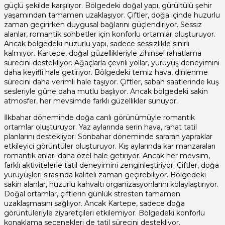
güçlü şekilde karşılıyor. Bölgedeki doğal yapı, gürültülü şehir
yaşamından tamamen uzaklaşıyor. Çiftler, doğa içinde huzurlu
zaman geçirirken duygusal bağlarını güçlendiriyor. Sessiz
alanlar, romantik sohbetler için konforlu ortamlar oluşturuyor.
Ancak bölgedeki huzurlu yapı, sadece sessizlikle sınırlı
kalmıyor. Kartepe, doğal güzellikleriyle zihinsel rahatlama
sürecini destekliyor. Ağaçlarla çevrili yollar, yürüyüş deneyimini
daha keyifli hale getiriyor. Bölgedeki temiz hava, dinlenme
sürecini daha verimli hale taşıyor. Çiftler, sabah saatlerinde kuş
sesleriyle güne daha mutlu başlıyor. Ancak bölgedeki sakin
atmosfer, her mevsimde farklı güzellikler sunuyor.
İlkbahar döneminde doğa canlı görünümüyle romantik
ortamlar oluşturuyor. Yaz aylarında serin hava, rahat tatil
planlarını destekliyor. Sonbahar döneminde sararan yapraklar
etkileyici görüntüler oluşturuyor. Kış aylarında kar manzaraları
romantik anları daha özel hale getiriyor. Ancak her mevsim,
farklı aktivitelerle tatil deneyimini zenginleştiriyor. Çiftler, doğa
yürüyüşleri sırasında kaliteli zaman geçirebiliyor. Bölgedeki
sakin alanlar, huzurlu kahvaltı organizasyonlarını kolaylaştırıyor.
Doğal ortamlar, çiftlerin günlük stresten tamamen
uzaklaşmasını sağlıyor. Ancak Kartepe, sadece doğa
görüntüleriyle ziyaretçileri etkilemiyor. Bölgedeki konforlu
konaklama seçenekleri de tatil sürecini destekliyor.