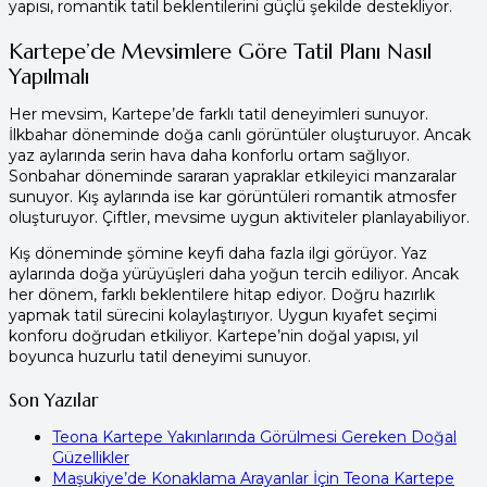
yapısı, romantik tatil beklentilerini güçlü şekilde destekliyor.
Kartepe’de Mevsimlere Göre Tatil Planı Nasıl
Yapılmalı
Her mevsim, Kartepe’de farklı tatil deneyimleri sunuyor.
İlkbahar döneminde doğa canlı görüntüler oluşturuyor. Ancak
yaz aylarında serin hava daha konforlu ortam sağlıyor.
Sonbahar döneminde sararan yapraklar etkileyici manzaralar
sunuyor. Kış aylarında ise kar görüntüleri romantik atmosfer
oluşturuyor. Çiftler, mevsime uygun aktiviteler planlayabiliyor.
Kış döneminde şömine keyfi daha fazla ilgi görüyor. Yaz
aylarında doğa yürüyüşleri daha yoğun tercih ediliyor. Ancak
her dönem, farklı beklentilere hitap ediyor. Doğru hazırlık
yapmak tatil sürecini kolaylaştırıyor. Uygun kıyafet seçimi
konforu doğrudan etkiliyor. Kartepe’nin doğal yapısı, yıl
boyunca huzurlu tatil deneyimi sunuyor.
Son Yazılar
Teona Kartepe Yakınlarında Görülmesi Gereken Doğal
Güzellikler
Maşukiye’de Konaklama Arayanlar İçin Teona Kartepe