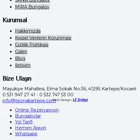
MİRA Bungalov
Kurumsal
Hakkımızda
Kişisel Verilerin Korunması
Gizlilik Politikası
Galeri
Blog
İletişim
Bize Ulaşın
Maşukiye Mahallesi, Elma Sokak No:36, 41295 Kartepe/Kocaeli
0 531 947 27 41 - 0 532 747 53 00
info@teonakartepe.com
Web Design:
LF Dijital
Instagram
Online Rezervasyon
Facebook
Bungalovlar
Yol Tarifi
Hemen Arayın
Whatsapp