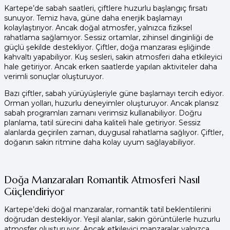
Kartepe’de sabah saatleri, çiftlere huzurlu başlangıç fırsatı
sunuyor. Temiz hava, güne daha enerjik başlamayı
kolaylaştırıyor. Ancak doğal atmosfer, yalnızca fiziksel
rahatlama sağlamıyor. Sessiz ortamlar, zihinsel dinginliği de
güçlü şekilde destekliyor. Çiftler, doğa manzarası eşliğinde
kahvaltı yapabiliyor. Kuş sesleri, sakin atmosferi daha etkileyici
hale getiriyor. Ancak erken saatlerde yapılan aktiviteler daha
verimli sonuçlar oluşturuyor.
Bazı çiftler, sabah yürüyüşleriyle güne başlamayı tercih ediyor.
Orman yolları, huzurlu deneyimler oluşturuyor. Ancak plansız
sabah programları zamanı verimsiz kullanabiliyor. Doğru
planlama, tatil sürecini daha kaliteli hale getiriyor. Sessiz
alanlarda geçirilen zaman, duygusal rahatlama sağlıyor. Çiftler,
doğanın sakin ritmine daha kolay uyum sağlayabiliyor.
Doğa Manzaraları Romantik Atmosferi Nasıl
Güçlendiriyor
Kartepe’deki doğal manzaralar, romantik tatil beklentilerini
doğrudan destekliyor. Yeşil alanlar, sakin görüntülerle huzurlu
atmosfer oluşturuyor. Ancak etkileyici manzaralar yalnızca