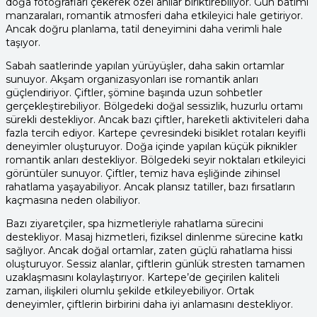
doğa fotoğrafları çekerek özel anılar biriktirebiliyor. Gün batımı
manzaraları, romantik atmosferi daha etkileyici hale getiriyor.
Ancak doğru planlama, tatil deneyimini daha verimli hale
taşıyor.
Sabah saatlerinde yapılan yürüyüşler, daha sakin ortamlar
sunuyor. Akşam organizasyonları ise romantik anları
güçlendiriyor. Çiftler, şömine başında uzun sohbetler
gerçekleştirebiliyor. Bölgedeki doğal sessizlik, huzurlu ortamı
sürekli destekliyor. Ancak bazı çiftler, hareketli aktiviteleri daha
fazla tercih ediyor. Kartepe çevresindeki bisiklet rotaları keyifli
deneyimler oluşturuyor. Doğa içinde yapılan küçük piknikler
romantik anları destekliyor. Bölgedeki seyir noktaları etkileyici
görüntüler sunuyor. Çiftler, temiz hava eşliğinde zihinsel
rahatlama yaşayabiliyor. Ancak plansız tatiller, bazı fırsatların
kaçmasına neden olabiliyor.
Bazı ziyaretçiler, spa hizmetleriyle rahatlama sürecini
destekliyor. Masaj hizmetleri, fiziksel dinlenme sürecine katkı
sağlıyor. Ancak doğal ortamlar, zaten güçlü rahatlama hissi
oluşturuyor. Sessiz alanlar, çiftlerin günlük stresten tamamen
uzaklaşmasını kolaylaştırıyor. Kartepe’de geçirilen kaliteli
zaman, ilişkileri olumlu şekilde etkileyebiliyor. Ortak
deneyimler, çiftlerin birbirini daha iyi anlamasını destekliyor.