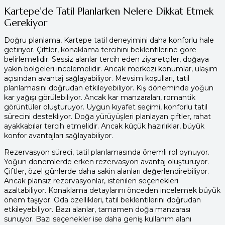
Kartepe’de Tatil Planlarken Nelere Dikkat Etmek
Gerekiyor
Doğru planlama, Kartepe tatil deneyimini daha konforlu hale
getiriyor. Çiftler, konaklama tercihini beklentilerine göre
belirlemelidir. Sessiz alanlar tercih eden ziyaretçiler, doğaya
yakın bölgeleri incelemelidir. Ancak merkezi konumlar, ulaşım
açısından avantaj sağlayabiliyor. Mevsim koşulları, tatil
planlamasını doğrudan etkileyebiliyor. Kış döneminde yoğun
kar yağışı görülebiliyor. Ancak kar manzaraları, romantik
görüntüler oluşturuyor. Uygun kıyafet seçimi, konforlu tatil
sürecini destekliyor. Doğa yürüyüşleri planlayan çiftler, rahat
ayakkabılar tercih etmelidir. Ancak küçük hazırlıklar, büyük
konfor avantajları sağlayabiliyor.
Rezervasyon süreci, tatil planlamasında önemli rol oynuyor.
Yoğun dönemlerde erken rezervasyon avantaj oluşturuyor.
Çiftler, özel günlerde daha sakin alanları değerlendirebiliyor.
Ancak plansız rezervasyonlar, istenilen seçenekleri
azaltabiliyor. Konaklama detaylarını önceden incelemek büyük
önem taşıyor. Oda özellikleri, tatil beklentilerini doğrudan
etkileyebiliyor. Bazı alanlar, tamamen doğa manzarası
sunuyor. Bazı seçenekler ise daha geniş kullanım alanı