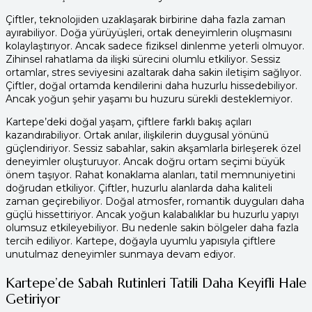
Çiftler, teknolojiden uzaklaşarak birbirine daha fazla zaman
ayırabiliyor. Doğa yürüyüşleri, ortak deneyimlerin oluşmasını
kolaylaştırıyor. Ancak sadece fiziksel dinlenme yeterli olmuyor.
Zihinsel rahatlama da ilişki sürecini olumlu etkiliyor. Sessiz
ortamlar, stres seviyesini azaltarak daha sakin iletişim sağlıyor.
Çiftler, doğal ortamda kendilerini daha huzurlu hissedebiliyor.
Ancak yoğun şehir yaşamı bu huzuru sürekli desteklemiyor.
Kartepe’deki doğal yaşam, çiftlere farklı bakış açıları
kazandırabiliyor. Ortak anılar, ilişkilerin duygusal yönünü
güçlendiriyor. Sessiz sabahlar, sakin akşamlarla birleşerek özel
deneyimler oluşturuyor. Ancak doğru ortam seçimi büyük
önem taşıyor. Rahat konaklama alanları, tatil memnuniyetini
doğrudan etkiliyor. Çiftler, huzurlu alanlarda daha kaliteli
zaman geçirebiliyor. Doğal atmosfer, romantik duyguları daha
güçlü hissettiriyor. Ancak yoğun kalabalıklar bu huzurlu yapıyı
olumsuz etkileyebiliyor. Bu nedenle sakin bölgeler daha fazla
tercih ediliyor. Kartepe, doğayla uyumlu yapısıyla çiftlere
unutulmaz deneyimler sunmaya devam ediyor.
Kartepe’de Sabah Rutinleri Tatili Daha Keyifli Hale
Getiriyor