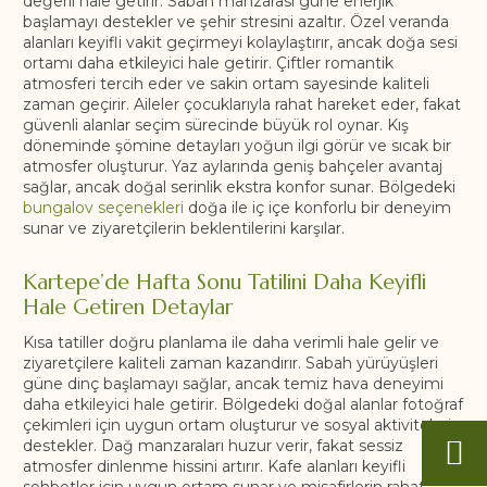
değerli hale getirir. Sabah manzarası güne enerjik
başlamayı destekler ve şehir stresini azaltır. Özel veranda
alanları keyifli vakit geçirmeyi kolaylaştırır, ancak doğa sesi
ortamı daha etkileyici hale getirir. Çiftler romantik
atmosferi tercih eder ve sakin ortam sayesinde kaliteli
zaman geçirir. Aileler çocuklarıyla rahat hareket eder, fakat
güvenli alanlar seçim sürecinde büyük rol oynar. Kış
döneminde şömine detayları yoğun ilgi görür ve sıcak bir
atmosfer oluşturur. Yaz aylarında geniş bahçeler avantaj
sağlar, ancak doğal serinlik ekstra konfor sunar. Bölgedeki
bungalov seçenekleri
doğa ile iç içe konforlu bir deneyim
sunar ve ziyaretçilerin beklentilerini karşılar.
Kartepe’de Hafta Sonu Tatilini Daha Keyifli
Hale Getiren Detaylar
Kısa tatiller doğru planlama ile daha verimli hale gelir ve
ziyaretçilere kaliteli zaman kazandırır. Sabah yürüyüşleri
güne dinç başlamayı sağlar, ancak temiz hava deneyimi
daha etkileyici hale getirir. Bölgedeki doğal alanlar fotoğraf
çekimleri için uygun ortam oluşturur ve sosyal aktiviteleri
destekler. Dağ manzaraları huzur verir, fakat sessiz
atmosfer dinlenme hissini artırır. Kafe alanları keyifli