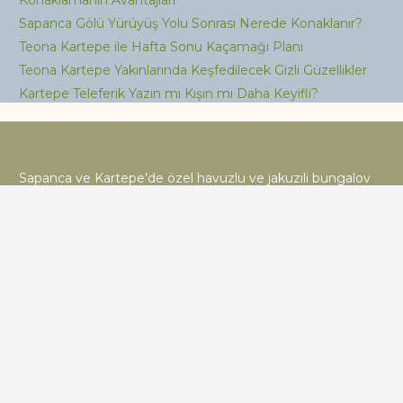
Konaklamanın Avantajları
Sapanca Gölü Yürüyüş Yolu Sonrası Nerede Konaklanır?
Teona Kartepe ile Hafta Sonu Kaçamağı Planı
Teona Kartepe Yakınlarında Keşfedilecek Gizli Güzellikler
Kartepe Teleferik Yazın mı Kışın mı Daha Keyifli?
Sapanca ve Kartepe’de özel havuzlu ve jakuzili bungalov
seçenekleriyle huzurlu bir tatil deneyimi yaşayın.
Bungalovlar
ARTE Bungalov
MONİ Bungalov
LOYA Bungalov
ŞANA Bungalov
MİRA Bungalov