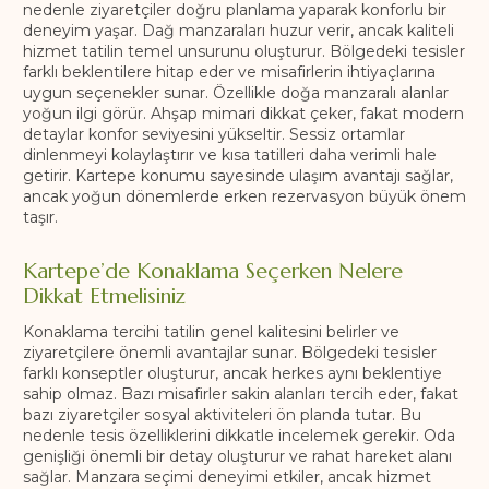
nedenle ziyaretçiler doğru planlama yaparak konforlu bir
deneyim yaşar. Dağ manzaraları huzur verir, ancak kaliteli
hizmet tatilin temel unsurunu oluşturur. Bölgedeki tesisler
farklı beklentilere hitap eder ve misafirlerin ihtiyaçlarına
uygun seçenekler sunar. Özellikle doğa manzaralı alanlar
yoğun ilgi görür. Ahşap mimari dikkat çeker, fakat modern
detaylar konfor seviyesini yükseltir. Sessiz ortamlar
dinlenmeyi kolaylaştırır ve kısa tatilleri daha verimli hale
getirir. Kartepe konumu sayesinde ulaşım avantajı sağlar,
ancak yoğun dönemlerde erken rezervasyon büyük önem
taşır.
Kartepe’de Konaklama Seçerken Nelere
Dikkat Etmelisiniz
Konaklama tercihi tatilin genel kalitesini belirler ve
ziyaretçilere önemli avantajlar sunar. Bölgedeki tesisler
farklı konseptler oluşturur, ancak herkes aynı beklentiye
sahip olmaz. Bazı misafirler sakin alanları tercih eder, fakat
bazı ziyaretçiler sosyal aktiviteleri ön planda tutar. Bu
nedenle tesis özelliklerini dikkatle incelemek gerekir. Oda
genişliği önemli bir detay oluşturur ve rahat hareket alanı
sağlar. Manzara seçimi deneyimi etkiler, ancak hizmet