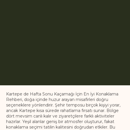
Kartepe de Hafta Sonu Kaçamağı İçin En İyi Konaklama
Rehberi, doğa içinde huzur arayan misafirleri doğru
seçeneklere yönlendirir. Şehir temposu birçok kişiyi yorar,
ancak Kartepe kısa sürede rahatlama fırsatı sunar. Bölge
dört mevsim canlı kalır ve ziyaretçilere farklı aktiviteler
hazırlar. Yeşil alanlar geniş bir atmosfer oluşturur, fakat
konaklama seçimi tatilin kalitesini doğrudan etkiler. Bu