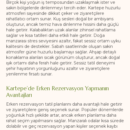
Birçok kişi yoğun iş temposundan uzaklaşmak ister ve
sakin bölgelerde dinlenmeyi tercih eder. Kartepe huzurlu
atmosferi sayesinde dikkat çeker ve ziyaretçilere
rahatlatıcı ortam sunar. Kuş sesleri doğal bir ambiyans
oluşturur, ancak temiz hava dinlenme hissini daha güçlü
hale getirir. Kalabalıktan uzak alanlar zihinsel rahatlama
sağlar ve kısa tatilleri daha etkili hale getirir. Doğa
manzarası stres seviyesini azaltır, fakat sessiz ortam uyku
kalitesini de destekler. Sabah saatlerinde oluşan sakin
atmosfer güne huzurlu başlamayı sağlar. Ahşap detaylı
konaklama alanları sıcak görünüm oluşturur, ancak doğal
ışık ortamı daha ferah hale getirir. Sessiz tatil deneyimi
şehir hayatının yorgunluğunu azaltır ve ziyaretçilere
yenilenme fırsatı sunar.
Kartepe’de Erken Rezervasyon Yapmanın
Avantajları
Erken rezervasyon tatil planlarını daha avantajlı hale getirir
ve ziyaretçilere geniş seçenek sunar. Popüler dönemlerde
yoğunluk hızlı şekilde artar, ancak erken planlama daha
rahat seçim yapılmasını sağlar. Manzaralı odalar kısa sürede
dolabilir ve geç rezervasyon yapan kişiler seçenek kaybı