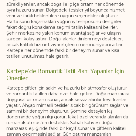
sürekli yeniler, ancak doğa ile iç içe ortam her dönemde
aynı huzuru sunar. Bölgedeki tesisler yıl boyunca hizmet
verir ve farklı beklentilere uygun seçenekler oluşturur.
Hafta sonu kaçamakları yoğun iş temposunu dengeler,
fakat doğru konaklama seçimi tatilin kalitesini belirler.
Şehir merkezine yakın konum avantaj sağlar ve ulaşım
sürecini kolaylaştırır. Doğal alanlar dinlenmeyi destekler,
ancak kaliteli hizmet ziyaretçilerin memnuniyetini artırır.
Kartepe her dönemde farklı bir deneyim sunar ve kısa
tatilleri unutulmaz hale getirir.
Kartepe’de Romantik Tatil Planı Yapanlar İçin
Öneriler
Kartepe çiftler için sakin ve huzurlu bir atmosfer oluşturur
ve romantik tatilleri daha özel hale getirir. Doğa manzarası
duygusal bir ortam sunar, ancak sessiz alanlar keyifli anlar
yaşatır. Ahşap mimarili tesisler sıcak bir görünüm sağlar ve
samimi bir deneyim oluşturur. Şömine detayları kış
döneminde yoğun ilgi görür, fakat özel veranda alanları da
romantik atmosferi destekler. Sabah kahvesi doğa
manzarası eşliğinde farklı bir keyif sunar ve çiftlerin kaliteli
zaman geçirmesini sağlar. Gün batımı manzaraları