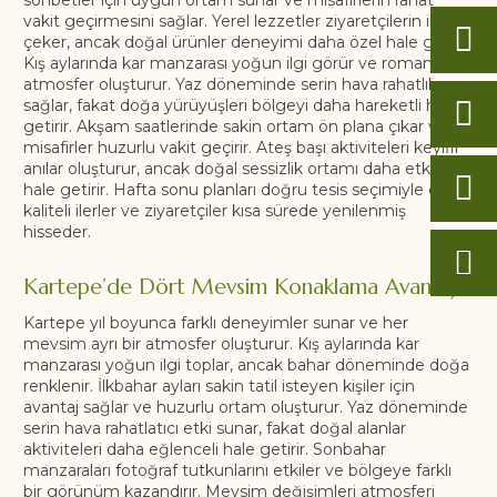
sohbetler için uygun ortam sunar ve misafirlerin rahat
vakit geçirmesini sağlar. Yerel lezzetler ziyaretçilerin ilgisini
çeker, ancak doğal ürünler deneyimi daha özel hale getirir.
Kış aylarında kar manzarası yoğun ilgi görür ve romantik
atmosfer oluşturur. Yaz döneminde serin hava rahatlık
sağlar, fakat doğa yürüyüşleri bölgeyi daha hareketli hale
getirir. Akşam saatlerinde sakin ortam ön plana çıkar ve
misafirler huzurlu vakit geçirir. Ateş başı aktiviteleri keyifli
anılar oluşturur, ancak doğal sessizlik ortamı daha etkileyici
hale getirir. Hafta sonu planları doğru tesis seçimiyle daha
kaliteli ilerler ve ziyaretçiler kısa sürede yenilenmiş
hisseder.
Kartepe’de Dört Mevsim Konaklama Avantajı
Kartepe yıl boyunca farklı deneyimler sunar ve her
mevsim ayrı bir atmosfer oluşturur. Kış aylarında kar
manzarası yoğun ilgi toplar, ancak bahar döneminde doğa
renklenir. İlkbahar ayları sakin tatil isteyen kişiler için
avantaj sağlar ve huzurlu ortam oluşturur. Yaz döneminde
serin hava rahatlatıcı etki sunar, fakat doğal alanlar
aktiviteleri daha eğlenceli hale getirir. Sonbahar
manzaraları fotoğraf tutkunlarını etkiler ve bölgeye farklı
bir görünüm kazandırır. Mevsim değişimleri atmosferi