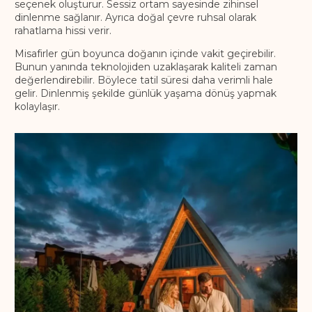
seçenek oluşturur. Sessiz ortam sayesinde zihinsel
dinlenme sağlanır. Ayrıca doğal çevre ruhsal olarak
rahatlama hissi verir.
Misafirler gün boyunca doğanın içinde vakit geçirebilir.
Bunun yanında teknolojiden uzaklaşarak kaliteli zaman
değerlendirebilir. Böylece tatil süresi daha verimli hale
gelir. Dinlenmiş şekilde günlük yaşama dönüş yapmak
kolaylaşır.