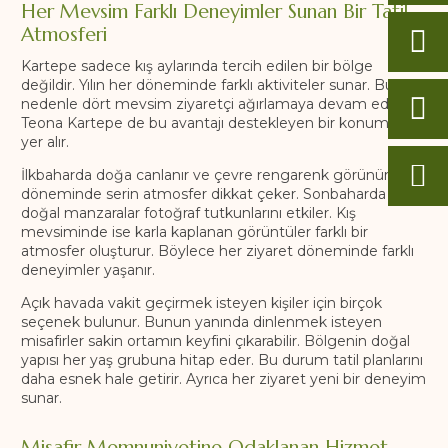
Her Mevsim Farklı Deneyimler Sunan Bir Tatil
Atmosferi
Kartepe sadece kış aylarında tercih edilen bir bölge
değildir. Yılın her döneminde farklı aktiviteler sunar. Bu
nedenle dört mevsim ziyaretçi ağırlamaya devam eder.
Teona Kartepe de bu avantajı destekleyen bir konumda
yer alır.
İlkbaharda doğa canlanır ve çevre rengarenk görünür. Yaz
döneminde serin atmosfer dikkat çeker. Sonbaharda
doğal manzaralar fotoğraf tutkunlarını etkiler. Kış
mevsiminde ise karla kaplanan görüntüler farklı bir
atmosfer oluşturur. Böylece her ziyaret döneminde farklı
deneyimler yaşanır.
Açık havada vakit geçirmek isteyen kişiler için birçok
seçenek bulunur. Bunun yanında dinlenmek isteyen
misafirler sakin ortamın keyfini çıkarabilir. Bölgenin doğal
yapısı her yaş grubuna hitap eder. Bu durum tatil planlarını
daha esnek hale getirir. Ayrıca her ziyaret yeni bir deneyim
sunar.
Misafir Memnuniyetine Odaklanan Hizmet