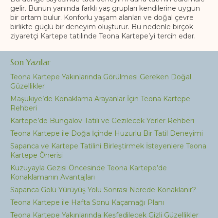
gelir. Bunun yanında farklı yaş grupları kendilerine uygun
bir ortam bulur. Konforlu yaşam alanları ve doğal çevre
birlikte güçlü bir deneyim oluşturur. Bu nedenle birçok
ziyaretçi Kartepe tatilinde Teona Kartepe’yi tercih eder.
Son Yazılar
Teona Kartepe Yakınlarında Görülmesi Gereken Doğal
Güzellikler
Maşukiye’de Konaklama Arayanlar İçin Teona Kartepe
Rehberi
Kartepe’de Bungalov Tatili ve Gezilecek Yerler Rehberi
Teona Kartepe ile Doğa İçinde Huzurlu Bir Tatil Deneyimi
Sapanca ve Kartepe Tatilini Birleştirmek İsteyenlere Teona
Kartepe Önerisi
Kuzuyayla Gezisi Öncesinde Teona Kartepe’de
Konaklamanın Avantajları
Sapanca Gölü Yürüyüş Yolu Sonrası Nerede Konaklanır?
Teona Kartepe ile Hafta Sonu Kaçamağı Planı
Teona Kartepe Yakınlarında Keşfedilecek Gizli Güzellikler