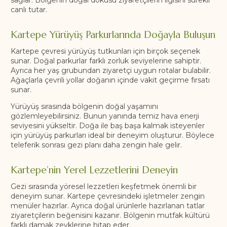
sağlar. Bölgenin doğal dokusu ziyaretçilerin ilgisini sürekli
canlı tutar.
Kartepe Yürüyüş Parkurlarında Doğayla Buluşun
Kartepe çevresi yürüyüş tutkunları için birçok seçenek
sunar. Doğal parkurlar farklı zorluk seviyelerine sahiptir.
Ayrıca her yaş grubundan ziyaretçi uygun rotalar bulabilir.
Ağaçlarla çevrili yollar doğanın içinde vakit geçirme fırsatı
sunar.
Yürüyüş sırasında bölgenin doğal yaşamını
gözlemleyebilirsiniz. Bunun yanında temiz hava enerji
seviyesini yükseltir. Doğa ile baş başa kalmak isteyenler
için yürüyüş parkurları ideal bir deneyim oluşturur. Böylece
teleferik sonrası gezi planı daha zengin hale gelir.
Kartepe’nin Yerel Lezzetlerini Deneyin
Gezi sırasında yöresel lezzetleri keşfetmek önemli bir
deneyim sunar. Kartepe çevresindeki işletmeler zengin
menüler hazırlar. Ayrıca doğal ürünlerle hazırlanan tatlar
ziyaretçilerin beğenisini kazanır. Bölgenin mutfak kültürü
farklı damak zevklerine hitap eder.