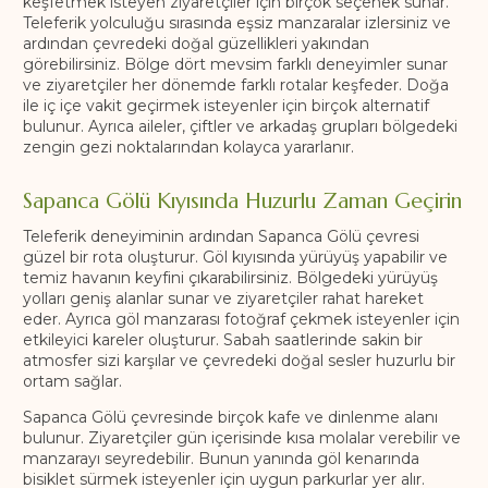
keşfetmek isteyen ziyaretçiler için birçok seçenek sunar.
Teleferik yolculuğu sırasında eşsiz manzaralar izlersiniz ve
ardından çevredeki doğal güzellikleri yakından
görebilirsiniz. Bölge dört mevsim farklı deneyimler sunar
ve ziyaretçiler her dönemde farklı rotalar keşfeder. Doğa
ile iç içe vakit geçirmek isteyenler için birçok alternatif
bulunur. Ayrıca aileler, çiftler ve arkadaş grupları bölgedeki
zengin gezi noktalarından kolayca yararlanır.
Sapanca Gölü Kıyısında Huzurlu Zaman Geçirin
Teleferik deneyiminin ardından Sapanca Gölü çevresi
güzel bir rota oluşturur. Göl kıyısında yürüyüş yapabilir ve
temiz havanın keyfini çıkarabilirsiniz. Bölgedeki yürüyüş
yolları geniş alanlar sunar ve ziyaretçiler rahat hareket
eder. Ayrıca göl manzarası fotoğraf çekmek isteyenler için
etkileyici kareler oluşturur. Sabah saatlerinde sakin bir
atmosfer sizi karşılar ve çevredeki doğal sesler huzurlu bir
ortam sağlar.
Sapanca Gölü çevresinde birçok kafe ve dinlenme alanı
bulunur. Ziyaretçiler gün içerisinde kısa molalar verebilir ve
manzarayı seyredebilir. Bunun yanında göl kenarında
bisiklet sürmek isteyenler için uygun parkurlar yer alır.