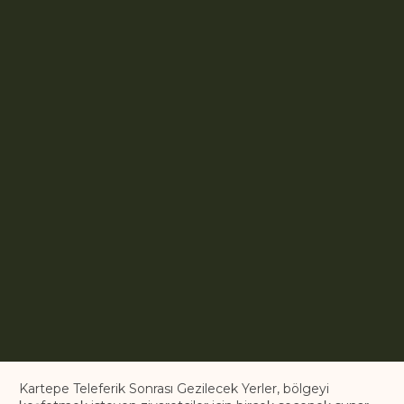
Kartepe Teleferik Sonrası Gezilecek Yerler, bölgeyi