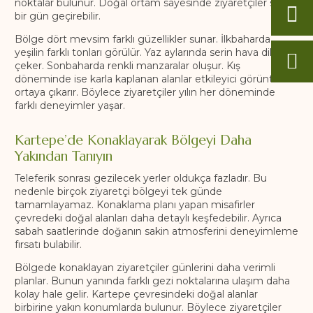
noktalar bulunur. Doğal ortam sayesinde ziyaretçiler sakin
bir gün geçirebilir.
Bölge dört mevsim farklı güzellikler sunar. İlkbaharda
yeşilin farklı tonları görülür. Yaz aylarında serin hava dikkat
çeker. Sonbaharda renkli manzaralar oluşur. Kış
döneminde ise karla kaplanan alanlar etkileyici görüntüler
ortaya çıkarır. Böylece ziyaretçiler yılın her döneminde
farklı deneyimler yaşar.
Kartepe’de Konaklayarak Bölgeyi Daha
Yakından Tanıyın
Teleferik sonrası gezilecek yerler oldukça fazladır. Bu
nedenle birçok ziyaretçi bölgeyi tek günde
tamamlayamaz. Konaklama planı yapan misafirler
çevredeki doğal alanları daha detaylı keşfedebilir. Ayrıca
sabah saatlerinde doğanın sakin atmosferini deneyimleme
fırsatı bulabilir.
Bölgede konaklayan ziyaretçiler günlerini daha verimli
planlar. Bunun yanında farklı gezi noktalarına ulaşım daha
kolay hale gelir. Kartepe çevresindeki doğal alanlar
birbirine yakın konumlarda bulunur. Böylece ziyaretçiler