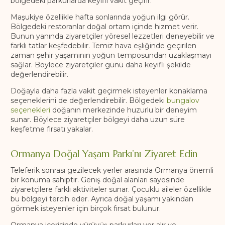
bölgedeki parkurlarda keyifli vakit geçirir.
Maşukiye özellikle hafta sonlarında yoğun ilgi görür.
Bölgedeki restoranlar doğal ortam içinde hizmet verir.
Bunun yanında ziyaretçiler yöresel lezzetleri deneyebilir ve
farklı tatlar keşfedebilir. Temiz hava eşliğinde geçirilen
zaman şehir yaşamının yoğun temposundan uzaklaşmayı
sağlar. Böylece ziyaretçiler günü daha keyifli şekilde
değerlendirebilir.
Doğayla daha fazla vakit geçirmek isteyenler konaklama
seçeneklerini de değerlendirebilir. Bölgedeki
bungalov
seçenekleri
doğanın merkezinde huzurlu bir deneyim
sunar. Böylece ziyaretçiler bölgeyi daha uzun süre
keşfetme fırsatı yakalar.
Ormanya Doğal Yaşam Parkı’nı Ziyaret Edin
Teleferik sonrası gezilecek yerler arasında Ormanya önemli
bir konuma sahiptir. Geniş doğal alanları sayesinde
ziyaretçilere farklı aktiviteler sunar. Çocuklu aileler özellikle
bu bölgeyi tercih eder. Ayrıca doğal yaşamı yakından
görmek isteyenler için birçok fırsat bulunur.
Ormanya içerisinde yürüyüş parkurları yer alır ve