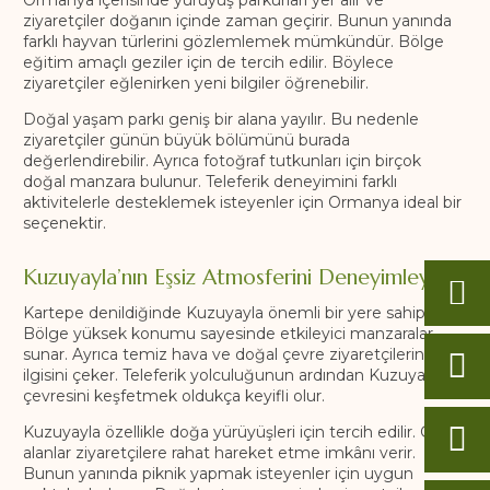
ziyaretçiler doğanın içinde zaman geçirir. Bunun yanında
farklı hayvan türlerini gözlemlemek mümkündür. Bölge
eğitim amaçlı geziler için de tercih edilir. Böylece
ziyaretçiler eğlenirken yeni bilgiler öğrenebilir.
Doğal yaşam parkı geniş bir alana yayılır. Bu nedenle
ziyaretçiler günün büyük bölümünü burada
değerlendirebilir. Ayrıca fotoğraf tutkunları için birçok
doğal manzara bulunur. Teleferik deneyimini farklı
aktivitelerle desteklemek isteyenler için Ormanya ideal bir
seçenektir.
Kuzuyayla’nın Eşsiz Atmosferini Deneyimleyin
Kartepe denildiğinde Kuzuyayla önemli bir yere sahiptir.
Bölge yüksek konumu sayesinde etkileyici manzaralar
sunar. Ayrıca temiz hava ve doğal çevre ziyaretçilerin
ilgisini çeker. Teleferik yolculuğunun ardından Kuzuyayla
çevresini keşfetmek oldukça keyifli olur.
Kuzuyayla özellikle doğa yürüyüşleri için tercih edilir. Geniş
alanlar ziyaretçilere rahat hareket etme imkânı verir.
Bunun yanında piknik yapmak isteyenler için uygun