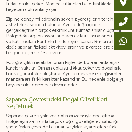
turları da ilgi çeker. Macera tutkunları bu etkinliklerle
heyecan dolu anlar yaşar.
Zipline deneyimi adrenalin seven ziyaretçilerin tercih ettiği
aktiviteler arasında bulunur. Ayrıca doğa içinde
gerçekleştirilen birçok etkinlik unutulmaz anılar oluşturur.
Bölgedeki organizasyonlar güvenlik kurallarına önem verir
ve katılımcılara konforlu bir deneyim sunar. Bununla birlikte
doğa sporları fiziksel aktiviteyi artırır ve ziyaretçilere enerjik
bir gün geçirme fırsatı verir.
Fotoğrafçılık merakı bulunan kişiler de bu alanlarda eşsiz
kareler yakalar. Orman dokusu dikkat çeker ve doğal ışık
harika görüntüler oluşturur. Ayrıca mevsimsel değişimler
manzaralara farklı karakter kazandırır. Bu nedenle bölge yıl
boyunca ilgi görmeye devam eder.
Sapanca Çevresindeki Doğal Güzellikleri
Keşfetmek
Sapanca çevresi yalnızca göl manzarasıyla öne çıkmaz.
Bölge aynı zamanda birçok doğal güzelliğe ev sahipliği
yapar. Yakın çevrede bulunan yaylalar ziyaretçilere farklı