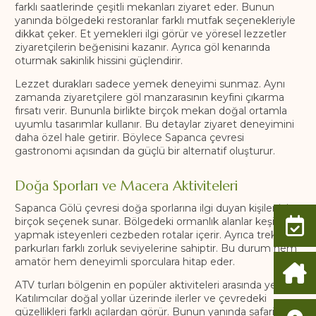
farklı saatlerinde çeşitli mekanları ziyaret eder. Bunun
yanında bölgedeki restoranlar farklı mutfak seçenekleriyle
dikkat çeker. Et yemekleri ilgi görür ve yöresel lezzetler
ziyaretçilerin beğenisini kazanır. Ayrıca göl kenarında
oturmak sakinlik hissini güçlendirir.
Lezzet durakları sadece yemek deneyimi sunmaz. Aynı
zamanda ziyaretçilere göl manzarasının keyfini çıkarma
fırsatı verir. Bununla birlikte birçok mekan doğal ortamla
uyumlu tasarımlar kullanır. Bu detaylar ziyaret deneyimini
daha özel hale getirir. Böylece Sapanca çevresi
gastronomi açısından da güçlü bir alternatif oluşturur.
Doğa Sporları ve Macera Aktiviteleri
Sapanca Gölü çevresi doğa sporlarına ilgi duyan kişiler için
birçok seçenek sunar. Bölgedeki ormanlık alanlar keşif
yapmak isteyenleri cezbeden rotalar içerir. Ayrıca trekking
parkurları farklı zorluk seviyelerine sahiptir. Bu durum hem
amatör hem deneyimli sporculara hitap eder.
ATV turları bölgenin en popüler aktiviteleri arasında yer alır.
Katılımcılar doğal yollar üzerinde ilerler ve çevredeki
güzellikleri farklı açılardan görür. Bunun yanında safari