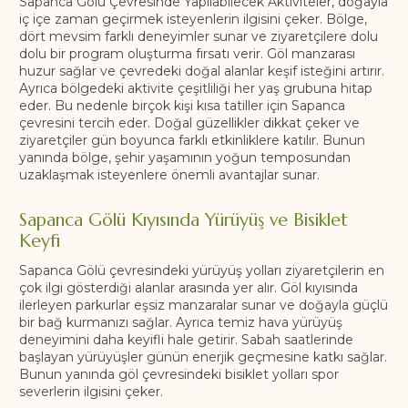
Sapanca Gölü Çevresinde Yapılabilecek Aktiviteler, doğayla
iç içe zaman geçirmek isteyenlerin ilgisini çeker. Bölge,
dört mevsim farklı deneyimler sunar ve ziyaretçilere dolu
dolu bir program oluşturma fırsatı verir. Göl manzarası
huzur sağlar ve çevredeki doğal alanlar keşif isteğini artırır.
Ayrıca bölgedeki aktivite çeşitliliği her yaş grubuna hitap
eder. Bu nedenle birçok kişi kısa tatiller için Sapanca
çevresini tercih eder. Doğal güzellikler dikkat çeker ve
ziyaretçiler gün boyunca farklı etkinliklere katılır. Bunun
yanında bölge, şehir yaşamının yoğun temposundan
uzaklaşmak isteyenlere önemli avantajlar sunar.
Sapanca Gölü Kıyısında Yürüyüş ve Bisiklet
Keyfi
Sapanca Gölü çevresindeki yürüyüş yolları ziyaretçilerin en
çok ilgi gösterdiği alanlar arasında yer alır. Göl kıyısında
ilerleyen parkurlar eşsiz manzaralar sunar ve doğayla güçlü
bir bağ kurmanızı sağlar. Ayrıca temiz hava yürüyüş
deneyimini daha keyifli hale getirir. Sabah saatlerinde
başlayan yürüyüşler günün enerjik geçmesine katkı sağlar.
Bunun yanında göl çevresindeki bisiklet yolları spor
severlerin ilgisini çeker.