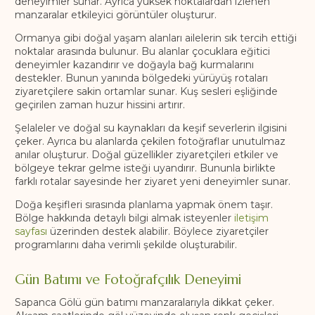
deneyimler sunar. Ayrıca yüksek noktalardan izlenen
manzaralar etkileyici görüntüler oluşturur.
Ormanya gibi doğal yaşam alanları ailelerin sık tercih ettiği
noktalar arasında bulunur. Bu alanlar çocuklara eğitici
deneyimler kazandırır ve doğayla bağ kurmalarını
destekler. Bunun yanında bölgedeki yürüyüş rotaları
ziyaretçilere sakin ortamlar sunar. Kuş sesleri eşliğinde
geçirilen zaman huzur hissini artırır.
Şelaleler ve doğal su kaynakları da keşif severlerin ilgisini
çeker. Ayrıca bu alanlarda çekilen fotoğraflar unutulmaz
anılar oluşturur. Doğal güzellikler ziyaretçileri etkiler ve
bölgeye tekrar gelme isteği uyandırır. Bununla birlikte
farklı rotalar sayesinde her ziyaret yeni deneyimler sunar.
Doğa keşifleri sırasında planlama yapmak önem taşır.
Bölge hakkında detaylı bilgi almak isteyenler
iletişim
sayfası
üzerinden destek alabilir. Böylece ziyaretçiler
programlarını daha verimli şekilde oluşturabilir.
Gün Batımı ve Fotoğrafçılık Deneyimi
Sapanca Gölü gün batımı manzaralarıyla dikkat çeker.