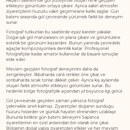
Akşam saatlerinde göl yüzeyinde oluşan renk geçişleri
etkileyici görüntüler ortaya çıkarır. Ayrıca sakin atmosfer
ziyaretçilerin huzurlu vakit geçirmesine katkı sağlar. Gün
batımı sırasında göl çevresinde yürümek farklı bir deneyim
sunar.
Fotoğraf tutkunları bu saatlerde eşsiz kareler yakalar.
Doğal ışık göl manzarasını ön plana çıkarır ve görüntülere
estetik bir görünüm kazandırır. Bunun yanında çevredeki
ağaçlar kompozisyonlara derinlik katar. Profesyonel
fotoğrafçılar kadar amatör kullanıcılar da başarılı sonuçlar
elde eder.
Mevsim geçişleri fotoğraf deneyimini daha da
zenginleştirir. İlkbaharda canlı renkler öne çıkar ve
sonbaharda sıcak tonlar dikkat çeker. Ayrıca kış aylarında
oluşan farklı atmosfer etkileyici görüntüler sunar. Bu
nedenle bölge fotoğrafçılık açısından yıl boyunca ilgi görür.
Göl çevresinde geçirilen zaman yalnızca fotoğraf
çekmekle sınırlı kalmaz. Ziyaretçiler doğanın sunduğu
huzuru hisseder ve günlük hayatın stresinden uzaklaşır.
Bununla birlikte gün batımı deneyimi Sapanca
ziyaretlerinin en özel anlarından biri olarak öne çıkar.
Bölgenin doğal yapısı ziyaretçileri etkiler ve her mevsim