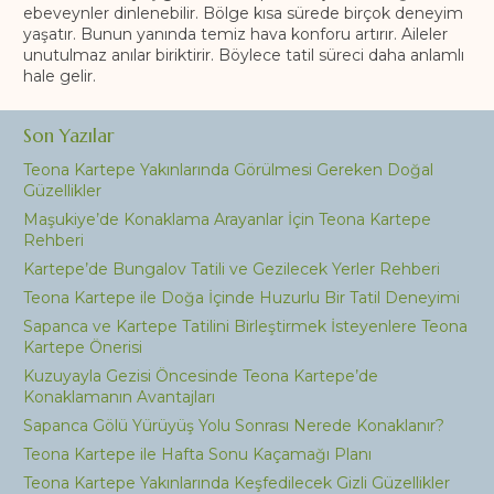
ebeveynler dinlenebilir. Bölge kısa sürede birçok deneyim
yaşatır. Bunun yanında temiz hava konforu artırır. Aileler
unutulmaz anılar biriktirir. Böylece tatil süreci daha anlamlı
hale gelir.
Son Yazılar
Teona Kartepe Yakınlarında Görülmesi Gereken Doğal
Güzellikler
Maşukiye’de Konaklama Arayanlar İçin Teona Kartepe
Rehberi
Kartepe’de Bungalov Tatili ve Gezilecek Yerler Rehberi
Teona Kartepe ile Doğa İçinde Huzurlu Bir Tatil Deneyimi
Sapanca ve Kartepe Tatilini Birleştirmek İsteyenlere Teona
Kartepe Önerisi
Kuzuyayla Gezisi Öncesinde Teona Kartepe’de
Konaklamanın Avantajları
Sapanca Gölü Yürüyüş Yolu Sonrası Nerede Konaklanır?
Teona Kartepe ile Hafta Sonu Kaçamağı Planı
Teona Kartepe Yakınlarında Keşfedilecek Gizli Güzellikler