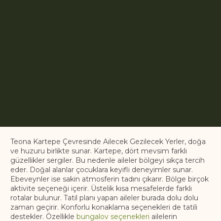
Teona Kartepe Çevresinde Ailecek Gezilecek Yerler, doğa
ve huzuru birlikte sunar. Kartepe, dört mevsim farklı
güzellikler sergiler. Bu nedenle aileler bölgeyi sıkça tercih
eder. Doğal alanlar çocuklara keyifli deneyimler sunar.
Ebeveynler ise sakin atmosferin tadını çıkarır. Bölge birçok
aktivite seçeneği içerir. Üstelik kısa mesafelerde farklı
rotalar bulunur. Tatil planı yapan aileler burada dolu dolu
zaman geçirir. Konforlu konaklama seçenekleri de tatili
destekler. Özellikle
bungalov seçenekleri
ailelerin