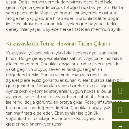
yaşar. Doğal ortam yemek deneyimini daha özel hale
getirir. Ayrıca çevrede birçok fotoğraf noktası yer alır. Hafta
sonu planlarında Maşukiye önemli bir seçenek oluşturur.
Bölge her yaş grubuna hitap eder. Bununla birlikte doğa
ile iç içe aktiviteler sunar. Aile üyeleri gün boyunca farklı
deneyimler yaşar. Böylece herkes tatilden memnun ayrılır.
Kuzuyayla’da Temiz Havanın Tadını Çıkarın
Kuzuyayla, yüksek rakımıyla dikkat çeken özel alanlardan
biridir. Bölge geniş yeşil alanlara sahiptir. Ayrıca temiz hava
aileleri cezbeder. Çocuklar doğal ortamda güvenli şekilde
vakit geçirir. Yürüyüş sevenler farklı güzergâhları
değerlendirebilir. Bunun yanında manzara noktaları
ziyaretçilere eşsiz görüntüler sunar. Aileler burada sakin bir
gün geçirebilir. Geniş alan yapısı hareket özgürlüğü sağlar.
Ayrıca piknik yapmak isteyenler uygun noktalar bulur. Yaz
aylarında serin atmosfer ziyaretçileri rahatlatır. Sonbaharda
ise renkli doğa görüntüleri ortaya çıkar. Fotoğraf tutkunları
bu manzaraları değerlendirebilir. Çocuklar doğayı yakından
tanıma fırsatı elde eder. Ebeveynler ise günlük
yoğunluktan uzaklaşır. Bu nedenle Kuzuyayla aile
gezilerinde önemli yer tutar.