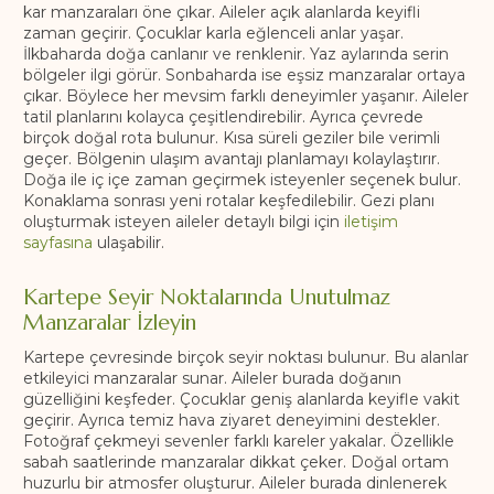
kar manzaraları öne çıkar. Aileler açık alanlarda keyifli
zaman geçirir. Çocuklar karla eğlenceli anlar yaşar.
İlkbaharda doğa canlanır ve renklenir. Yaz aylarında serin
bölgeler ilgi görür. Sonbaharda ise eşsiz manzaralar ortaya
çıkar. Böylece her mevsim farklı deneyimler yaşanır. Aileler
tatil planlarını kolayca çeşitlendirebilir. Ayrıca çevrede
birçok doğal rota bulunur. Kısa süreli geziler bile verimli
geçer. Bölgenin ulaşım avantajı planlamayı kolaylaştırır.
Doğa ile iç içe zaman geçirmek isteyenler seçenek bulur.
Konaklama sonrası yeni rotalar keşfedilebilir. Gezi planı
oluşturmak isteyen aileler detaylı bilgi için
iletişim
sayfasına
ulaşabilir.
Kartepe Seyir Noktalarında Unutulmaz
Manzaralar İzleyin
Kartepe çevresinde birçok seyir noktası bulunur. Bu alanlar
etkileyici manzaralar sunar. Aileler burada doğanın
güzelliğini keşfeder. Çocuklar geniş alanlarda keyifle vakit
geçirir. Ayrıca temiz hava ziyaret deneyimini destekler.
Fotoğraf çekmeyi sevenler farklı kareler yakalar. Özellikle
sabah saatlerinde manzaralar dikkat çeker. Doğal ortam
huzurlu bir atmosfer oluşturur. Aileler burada dinlenerek