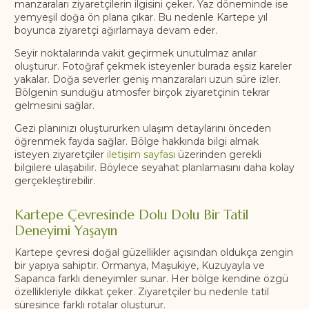
manzaraları ziyaretçilerin ilgisini çeker. Yaz döneminde ise
yemyeşil doğa ön plana çıkar. Bu nedenle Kartepe yıl
boyunca ziyaretçi ağırlamaya devam eder.
Seyir noktalarında vakit geçirmek unutulmaz anılar
oluşturur. Fotoğraf çekmek isteyenler burada eşsiz kareler
yakalar. Doğa severler geniş manzaraları uzun süre izler.
Bölgenin sunduğu atmosfer birçok ziyaretçinin tekrar
gelmesini sağlar.
Gezi planınızı oluştururken ulaşım detaylarını önceden
öğrenmek fayda sağlar. Bölge hakkında bilgi almak
isteyen ziyaretçiler
iletişim sayfası
üzerinden gerekli
bilgilere ulaşabilir. Böylece seyahat planlamasını daha kolay
gerçekleştirebilir.
Kartepe Çevresinde Dolu Dolu Bir Tatil
Deneyimi Yaşayın
Kartepe çevresi doğal güzellikler açısından oldukça zengin
bir yapıya sahiptir. Ormanya, Maşukiye, Kuzuyayla ve
Sapanca farklı deneyimler sunar. Her bölge kendine özgü
özellikleriyle dikkat çeker. Ziyaretçiler bu nedenle tatil
süresince farklı rotalar oluşturur.