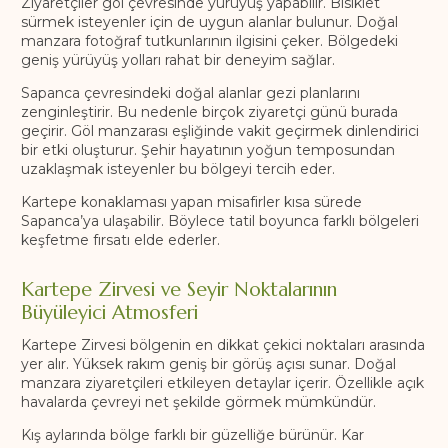
Ziyaretçiler göl çevresinde yürüyüş yapabilir. Bisiklet
sürmek isteyenler için de uygun alanlar bulunur. Doğal
manzara fotoğraf tutkunlarının ilgisini çeker. Bölgedeki
geniş yürüyüş yolları rahat bir deneyim sağlar.
Sapanca çevresindeki doğal alanlar gezi planlarını
zenginleştirir. Bu nedenle birçok ziyaretçi günü burada
geçirir. Göl manzarası eşliğinde vakit geçirmek dinlendirici
bir etki oluşturur. Şehir hayatının yoğun temposundan
uzaklaşmak isteyenler bu bölgeyi tercih eder.
Kartepe konaklaması yapan misafirler kısa sürede
Sapanca’ya ulaşabilir. Böylece tatil boyunca farklı bölgeleri
keşfetme fırsatı elde ederler.
Kartepe Zirvesi ve Seyir Noktalarının
Büyüleyici Atmosferi
Kartepe Zirvesi bölgenin en dikkat çekici noktaları arasında
yer alır. Yüksek rakım geniş bir görüş açısı sunar. Doğal
manzara ziyaretçileri etkileyen detaylar içerir. Özellikle açık
havalarda çevreyi net şekilde görmek mümkündür.
Kış aylarında bölge farklı bir güzelliğe bürünür. Kar