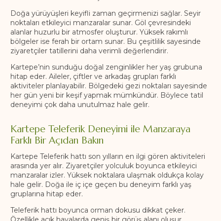
Doğa yürüyüşleri keyifli zaman geçirmenizi sağlar. Seyir
noktaları etkileyici manzaralar sunar. Göl çevresindeki
alanlar huzurlu bir atmosfer oluşturur. Yüksek rakımlı
bölgeler ise ferah bir ortam sunar. Bu çeşitlilik sayesinde
ziyaretçiler tatillerini daha verimli değerlendirir.
Kartepe’nin sunduğu doğal zenginlikler her yaş grubuna
hitap eder. Aileler, çiftler ve arkadaş grupları farklı
aktiviteler planlayabilir. Bölgedeki gezi noktaları sayesinde
her gün yeni bir keşif yapmak mümkündür. Böylece tatil
deneyimi çok daha unutulmaz hale gelir.
Kartepe Teleferik Deneyimi ile Manzaraya
Farklı Bir Açıdan Bakın
Kartepe Teleferik hattı son yılların en ilgi gören aktiviteleri
arasında yer alır. Ziyaretçiler yolculuk boyunca etkileyici
manzaralar izler. Yüksek noktalara ulaşmak oldukça kolay
hale gelir. Doğa ile iç içe geçen bu deneyim farklı yaş
gruplarına hitap eder.
Teleferik hattı boyunca orman dokusu dikkat çeker.
Özellikle açık havalarda geniş bir görüş alanı oluşur.