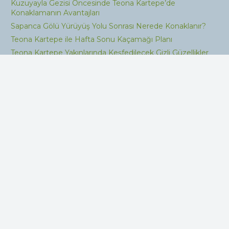
Kuzuyayla Gezisi Öncesinde Teona Kartepe’de
Konaklamanın Avantajları
Sapanca Gölü Yürüyüş Yolu Sonrası Nerede Konaklanır?
Teona Kartepe ile Hafta Sonu Kaçamağı Planı
Teona Kartepe Yakınlarında Keşfedilecek Gizli Güzellikler
Kartepe Teleferik Yazın mı Kışın mı Daha Keyifli?
Sapanca ve Kartepe’de özel havuzlu ve jakuzili bungalov
seçenekleriyle huzurlu bir tatil deneyimi yaşayın.
Bungalovlar
ARTE Bungalov