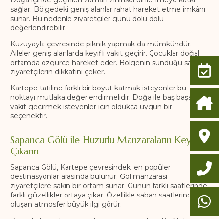
Doğa içinde geçirilen zaman zihinsel dinlenmeye katkı
sağlar. Bölgedeki geniş alanlar rahat hareket etme imkânı
sunar. Bu nedenle ziyaretçiler günü dolu dolu
değerlendirebilir.
Kuzuyayla çevresinde piknik yapmak da mümkündür.
Aileler geniş alanlarda keyifli vakit geçirir. Çocuklar doğal
ortamda özgürce hareket eder. Bölgenin sunduğu sakinlik
ziyaretçilerin dikkatini çeker.
Kartepe tatiline farklı bir boyut katmak isteyenler bu
noktayı mutlaka değerlendirmelidir. Doğa ile baş başa
vakit geçirmek isteyenler için oldukça uygun bir
seçenektir.
Sapanca Gölü ile Huzurlu Manzaraların Keyfini
Çıkarın
Sapanca Gölü, Kartepe çevresindeki en popüler
destinasyonlar arasında bulunur. Göl manzarası
ziyaretçilere sakin bir ortam sunar. Günün farklı saatlerinde
farklı güzellikler ortaya çıkar. Özellikle sabah saatlerinde
oluşan atmosfer büyük ilgi görür.