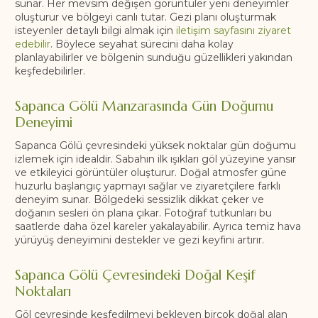
sunar. Her mevsim değişen görüntüler yeni deneyimler
oluşturur ve bölgeyi canlı tutar. Gezi planı oluşturmak
isteyenler detaylı bilgi almak için
iletişim sayfasını ziyaret
edebilir
. Böylece seyahat sürecini daha kolay
planlayabilirler ve bölgenin sunduğu güzellikleri yakından
keşfedebilirler.
Sapanca Gölü Manzarasında Gün Doğumu
Deneyimi
Sapanca Gölü çevresindeki yüksek noktalar gün doğumu
izlemek için idealdir. Sabahın ilk ışıkları göl yüzeyine yansır
ve etkileyici görüntüler oluşturur. Doğal atmosfer güne
huzurlu başlangıç yapmayı sağlar ve ziyaretçilere farklı
deneyim sunar. Bölgedeki sessizlik dikkat çeker ve
doğanın sesleri ön plana çıkar. Fotoğraf tutkunları bu
saatlerde daha özel kareler yakalayabilir. Ayrıca temiz hava
yürüyüş deneyimini destekler ve gezi keyfini artırır.
Sapanca Gölü Çevresindeki Doğal Keşif
Noktaları
Göl çevresinde keşfedilmeyi bekleyen birçok doğal alan