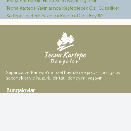
Teona Kartepe ile Hafta Sonu Kaçamağı Planı
Teona Kartepe Yakınlarında Keşfedilecek Gizli Güzellikler
Kartepe Teleferik Yazın mı Kışın mı Daha Keyifli?
Sapanca ve Kartepe’de özel havuzlu ve jakuzili bungalov
seçenekleriyle huzurlu bir tatil deneyimi yaşayın.
Bungalovlar
ARTE Bungalov
MONİ Bungalov
LOYA Bungalov