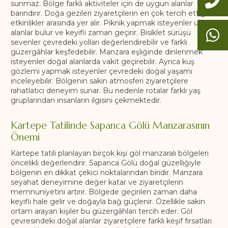
sunmaz. Bölge farklı aktiviteler için de uygun alanlar
barındırır. Doğa gezileri ziyaretçilerin en çok tercih ettiği
etkinlikler arasında yer alır. Piknik yapmak isteyenler uygun
alanlar bulur ve keyifli zaman geçirir. Bisiklet sürüşü
sevenler çevredeki yolları değerlendirebilir ve farklı
güzergâhlar keşfedebilir. Manzara eşliğinde dinlenmek
isteyenler doğal alanlarda vakit geçirebilir. Ayrıca kuş
gözlemi yapmak isteyenler çevredeki doğal yaşamı
inceleyebilir. Bölgenin sakin atmosferi ziyaretçilere
rahatlatıcı deneyim sunar. Bu nedenle rotalar farklı yaş
gruplarından insanların ilgisini çekmektedir.
Kartepe Tatilinde Sapanca Gölü Manzarasının
Önemi
Kartepe tatili planlayan birçok kişi göl manzaralı bölgeleri
öncelikli değerlendirir. Sapanca Gölü doğal güzelliğiyle
bölgenin en dikkat çekici noktalarından biridir. Manzara
seyahat deneyimine değer katar ve ziyaretçilerin
memnuniyetini artırır. Bölgede geçirilen zaman daha
keyifli hale gelir ve doğayla bağ güçlenir. Özellikle sakin
ortam arayan kişiler bu güzergâhları tercih eder. Göl
çevresindeki doğal alanlar ziyaretçilere farklı keşif fırsatları