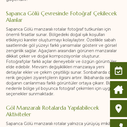
Sapanca Gölü Çevresinde Fotoğraf Çekilecek
Alanlar
Sapanca Gölü manzaralı rotalar fotoğraf tutkunları için
önemli fırsatlar sunar. Bölgedeki doğal ışık koşulları
etkileyici kareler oluşturmayı kolaylaştırır. Özellikle sabah
saatlerinde göl yüzeyi farklı yansımalar gösterir ve görsel
zenginlik sağlar. Ağaçların arasından görünen manzaralar
dikkat çeker ve doğal kompozisyonlar oluşturur.
Fotoğrafçılar farklı açılar deneyebilir ve özgün görüntüler
elde edebilir. Mevsim değişiklikleri manzaraya yeni
detaylar ekler ve çekim çeşitliliği sunar. Sonbaharda oluşan
renk geçişleri ziyaretçilerin ilgisini artırır. İlkbaharda ise
doğanın canlanması farklı görüntüler ortaya çıkarır. Bu
nedenle bölge yıl boyunca fotoğraf çekimleri için uygun
seçenekler sunmaktadır.
Göl Manzaralı Rotalarda Yapılabilecek
Aktiviteler
Sapanca Gölü manzaralı rotalar yalnızca yürüyüş imkânı