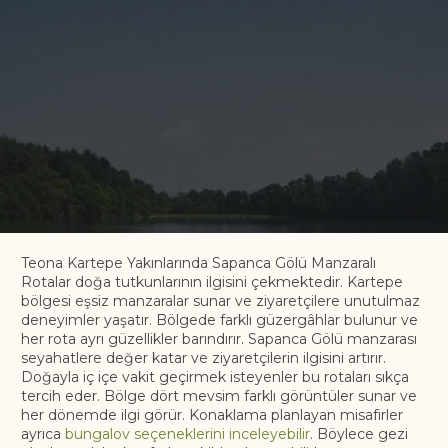
Teona Kartepe Yakınlarında Sapanca Gölü Manzaralı
Rotalar doğa tutkunlarının ilgisini çekmektedir. Kartepe
bölgesi eşsiz manzaralar sunar ve ziyaretçilere unutulmaz
deneyimler yaşatır. Bölgede farklı güzergâhlar bulunur ve
her rota ayrı güzellikler barındırır. Sapanca Gölü manzarası
seyahatlere değer katar ve ziyaretçilerin ilgisini artırır.
Doğayla iç içe vakit geçirmek isteyenler bu rotaları sıkça
tercih eder. Bölge dört mevsim farklı görüntüler sunar ve
her dönemde ilgi görür. Konaklama planlayan misafirler
ayrıca
bungalov seçeneklerini inceleyebilir
. Böylece gezi