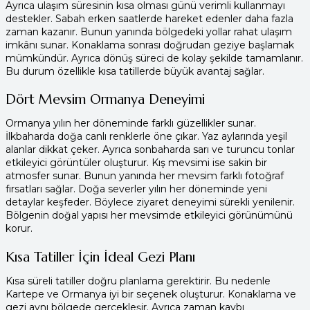
Ayrıca ulaşım süresinin kısa olması günü verimli kullanmayı
destekler. Sabah erken saatlerde hareket edenler daha fazla
zaman kazanır. Bunun yanında bölgedeki yollar rahat ulaşım
imkânı sunar. Konaklama sonrası doğrudan geziye başlamak
mümkündür. Ayrıca dönüş süreci de kolay şekilde tamamlanır.
Bu durum özellikle kısa tatillerde büyük avantaj sağlar.
Dört Mevsim Ormanya Deneyimi
Ormanya yılın her döneminde farklı güzellikler sunar.
İlkbaharda doğa canlı renklerle öne çıkar. Yaz aylarında yeşil
alanlar dikkat çeker. Ayrıca sonbaharda sarı ve turuncu tonlar
etkileyici görüntüler oluşturur. Kış mevsimi ise sakin bir
atmosfer sunar. Bunun yanında her mevsim farklı fotoğraf
fırsatları sağlar. Doğa severler yılın her döneminde yeni
detaylar keşfeder. Böylece ziyaret deneyimi sürekli yenilenir.
Bölgenin doğal yapısı her mevsimde etkileyici görünümünü
korur.
Kısa Tatiller İçin İdeal Gezi Planı
Kısa süreli tatiller doğru planlama gerektirir. Bu nedenle
Kartepe ve Ormanya iyi bir seçenek oluşturur. Konaklama ve
gezi aynı bölgede gerçekleşir. Ayrıca zaman kaybı