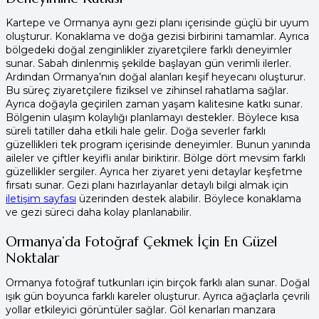
Kartepe ve Ormanya aynı gezi planı içerisinde güçlü bir uyum
oluşturur. Konaklama ve doğa gezisi birbirini tamamlar. Ayrıca
bölgedeki doğal zenginlikler ziyaretçilere farklı deneyimler
sunar. Sabah dinlenmiş şekilde başlayan gün verimli ilerler.
Ardından Ormanya’nın doğal alanları keşif heyecanı oluşturur.
Bu süreç ziyaretçilere fiziksel ve zihinsel rahatlama sağlar.
Ayrıca doğayla geçirilen zaman yaşam kalitesine katkı sunar.
Bölgenin ulaşım kolaylığı planlamayı destekler. Böylece kısa
süreli tatiller daha etkili hale gelir. Doğa severler farklı
güzellikleri tek program içerisinde deneyimler. Bunun yanında
aileler ve çiftler keyifli anılar biriktirir. Bölge dört mevsim farklı
güzellikler sergiler. Ayrıca her ziyaret yeni detaylar keşfetme
fırsatı sunar. Gezi planı hazırlayanlar detaylı bilgi almak için
iletişim sayfası
üzerinden destek alabilir. Böylece konaklama
ve gezi süreci daha kolay planlanabilir.
Ormanya’da Fotoğraf Çekmek İçin En Güzel
Noktalar
Ormanya fotoğraf tutkunları için birçok farklı alan sunar. Doğal
ışık gün boyunca farklı kareler oluşturur. Ayrıca ağaçlarla çevrili
yollar etkileyici görüntüler sağlar. Göl kenarları manzara