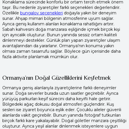
Konaklama sürecinde konforlu bir ortam tercih etmek önem
taşır. Bu nedenle ziyaretçiler farklı seçenekleri değerlendirir.
Özellikle
bungalov seçenekleri
doğayla yakın bir deneyim
sunar. Ahşap mimari bölgenin atmosferine uyum sağlar.
Ayrıca geniş kullanım alanları konaklama rahatlığını artırır.
Sabah kahvesini doğa manzarası eşliğinde içmek birçok kişi
için ayrıcalık oluşturur. Bunun yanında sessiz ortam kaliteli
dinlenmeyi destekler. Günlük plan yapan ziyaretçiler ulaşım
avantajlarından da yararlanır. Ormanya’nın konuma yakın
olması zaman tasarrufu sağlar. Böylece gün içerisinde daha
fazla aktivite planlamak mümkün olur.
Ormanya’nın Doğal Güzelliklerini Keşfetmek
Ormanya geniş alanlarıyla ziyaretçilerine farklı deneyimler
sunar. Doğa severler burada uzun saatler geçirebilir. Ayrıca
yürüyüş parkurları keşif sürecini daha keyifli hale getirir.
Bölgedeki ağaç dokusu doğal atmosferi güçlendirir. Kuş
sesleri ise ziyaret boyunca eşlik eder. Çocuklu aileler güvenli
alanlarda vakit geçirebilir. Bunun yanında fotoğraf tutkunları
birçok farklı kare yakalayabilir. Doğal göletler manzara çeşitliliği
oluşturur. Ayrıca yeşil alanlar dinlenmek isteyenlere uygun