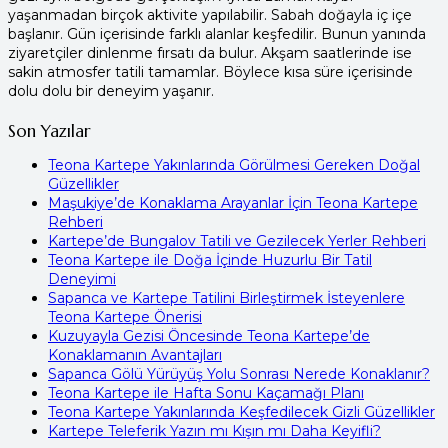
yaşanmadan birçok aktivite yapılabilir. Sabah doğayla iç içe
başlanır. Gün içerisinde farklı alanlar keşfedilir. Bunun yanında
ziyaretçiler dinlenme fırsatı da bulur. Akşam saatlerinde ise
sakin atmosfer tatili tamamlar. Böylece kısa süre içerisinde
dolu dolu bir deneyim yaşanır.
Son Yazılar
Teona Kartepe Yakınlarında Görülmesi Gereken Doğal
Güzellikler
Maşukiye’de Konaklama Arayanlar İçin Teona Kartepe
Rehberi
Kartepe’de Bungalov Tatili ve Gezilecek Yerler Rehberi
Teona Kartepe ile Doğa İçinde Huzurlu Bir Tatil
Deneyimi
Sapanca ve Kartepe Tatilini Birleştirmek İsteyenlere
Teona Kartepe Önerisi
Kuzuyayla Gezisi Öncesinde Teona Kartepe’de
Konaklamanın Avantajları
Sapanca Gölü Yürüyüş Yolu Sonrası Nerede Konaklanır?
Teona Kartepe ile Hafta Sonu Kaçamağı Planı
Teona Kartepe Yakınlarında Keşfedilecek Gizli Güzellikler
Kartepe Teleferik Yazın mı Kışın mı Daha Keyifli?