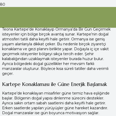
Teona Kartepe’de Konaklayıp
Ormanya’da Bir Gün Geçirmek
Teona Kartepe’de Konaklayıp Ormanya’da Bir Gün Geçirmek
isteyenler için bölge birçok avantaj sunar. Kartepe’nin doğal
atmosferi tatili daha keyifli hale getirir. Ormanya ise geniş
yaşam alanlarıyla dikkat çeker. Bu nedenle birçok ziyaretçi
konaklama ve gezi planını birlikte yapar. Doğayla iç içe vakit
geçirmek isteyenler bölgeyi sıkça tercih eder. Şehir
kalabalığından uzaklaşmak isteyenler burada huzur bulur.
Ayrıca bölgedeki doğal güzellikler her mevsim farklı
manzaralar oluşturur. Böylece kısa süreli tatiller daha verimli
geçer.
Kartepe Konaklaması ile Güne Enerjik Başlamak
Kartepe’de konaklayan misafirler güne temiz hava eşliğinde
başlar. Bölgenin doğal yapısı dinlenme sürecini destekler.
Ayrıca sakin ortam sabah saatlerini daha keyifli hale getirir.
Erken saatlerde yapılan yürüyüşler güne hareket kazandırır.
Doğal manzaralar ise gün boyunca motivasyon sağlar.