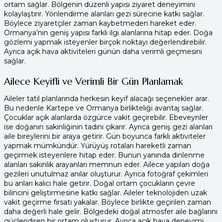
ortam sağlar. Bölgenin düzenli yapısı ziyaret deneyimini
kolaylaştırır. Yönlendirme alanları gezi sürecine katkı sağlar.
Böylece ziyaretçiler zaman kaybetmeden hareket eder.
Ormanya’nın geniş yapısı farklı ilgi alanlarına hitap eder. Doğa
gözlemi yapmak isteyenler birçok noktayı değerlendirebilir.
Ayrıca açık hava aktiviteleri günün daha verimli geçmesini
sağlar.
Ailece Keyifli ve Verimli Bir Gün Planlamak
Aileler tatil planlarında herkesin keyif alacağı seçenekler arar.
Bu nedenle Kartepe ve Ormanya birlikteliği avantaj sağlar.
Çocuklar açık alanlarda özgürce vakit geçirebilir. Ebeveynler
ise doğanın sakinliğinin tadını çıkarır. Ayrıca geniş gezi alanları
aile bireylerini bir araya getirir. Gün boyunca farklı aktiviteler
yapmak mümkündür. Yürüyüş rotaları hareketli zaman
geçirmek isteyenlere hitap eder. Bunun yanında dinlenme
alanları sakinlik arayanları memnun eder. Ailece yapılan doğa
gezileri unutulmaz anılar oluşturur. Ayrıca fotoğraf çekimleri
bu anları kalıcı hale getirir. Doğal ortam çocukların çevre
bilincini geliştirmesine katkı sağlar. Aileler teknolojiden uzak
vakit geçirme fırsatı yakalar. Böylece birlikte geçirilen zaman
daha değerli hale gelir. Bölgedeki doğal atmosfer aile bağlarını
güçlendiren bir ortam oluşturur. Ayrıca açık hava deneyimi